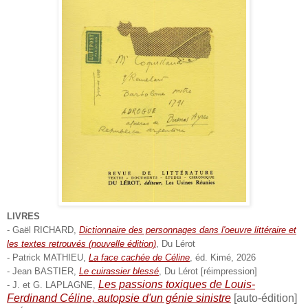
LIVRES
-
Gaël RICHARD,
Dictionnaire des personnages dans l'oeuvre littéraire et
les textes retrouvés (nouvelle édition)
, Du Lérot
- Patrick MATHIEU,
La face cachée de Céline
, éd. Kimé, 2026
- Jean BASTIER,
Le cuirassier blessé
, Du Lérot [réimpression]
Les passions toxiques de Louis-
- J. et G. LAPLAGNE,
Ferdinand Céline, autopsie d'un génie sinistre
[auto-édition]