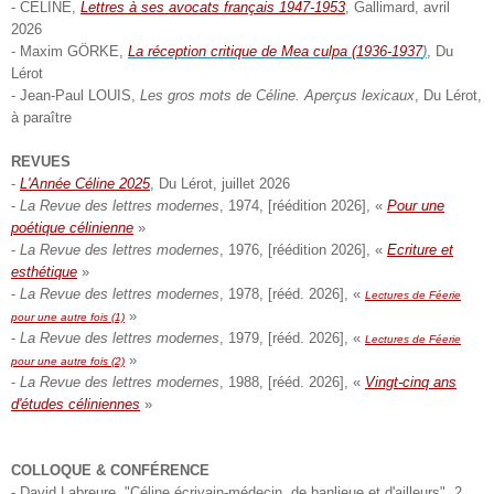
- CÉLINE,
Lettres à ses avocats français 1947-1953
, Gallimard, avril
2026
- Maxim GÖRKE,
La réception critique de Mea culpa (1936-1937
)
, Du
Lérot
- Jean-Paul LOUIS,
Les gros mots de Céline. Aperçus lexicaux
, Du Lérot,
à paraître
REVUES
-
L'Année Céline 2025
, Du Lérot, juillet 2026
-
La Revue des lettres modernes
, 1974, [réédition 2026], «
Pour une
poétique célinienne
»
-
La Revue des lettres modernes
, 1976, [réédition 2026], «
Ecriture et
esthétique
»
-
La Revue des lettres modernes
, 1978, [rééd. 2026], «
Lectures de Féerie
»
pour une autre fois (1)
-
La Revue des lettres modernes
, 1979, [rééd. 2026], «
Lectures de Féerie
»
pour une autre fois (2)
-
La Revue des lettres modernes
, 1988, [rééd. 2026], «
Vingt-cinq ans
d'études céliniennes
»
COLLOQUE & CONFÉRENCE
- David Labreure, "Céline écrivain-médecin, de banlieue et d'ailleurs", 2