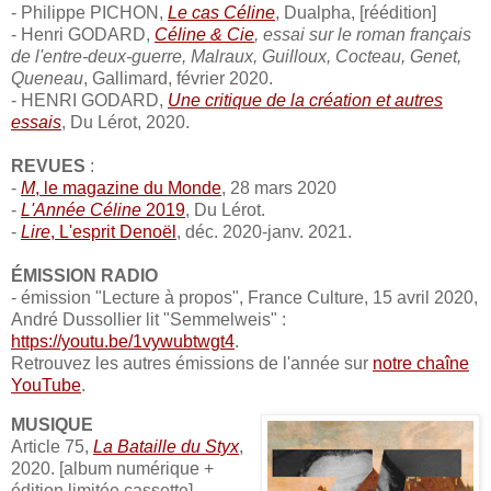
- Philippe PICHON,
Le cas Céline
, Dualpha, [réédition]
- Henri GODARD,
Céline & Cie
, essai sur le roman français
de l'entre-deux-guerre, Malraux, Guilloux, Cocteau, Genet,
Queneau
, Gallimard, février 2020.
- HENRI GODARD,
Une critique de la création et autres
essais
, Du Lérot, 2020.
REVUES
:
-
M
, le magazine du Monde
, 28 mars 2020
-
L'Année Céline
2019
, Du Lérot.
-
Lire
, L'esprit Denoël
, déc. 2020-janv. 2021.
ÉMISSION RADIO
- émission "Lecture à propos", France Culture, 15 avril 2020,
André Dussollier lit "Semmelweis" :
https://youtu.be/1vywubtwgt4
.
Retrouvez les autres émissions de l'année sur
notre chaîne
YouTube
.
MUSIQUE
Article 75,
La Bataille du Styx
,
2020. [album numérique +
édition limitée cassette]