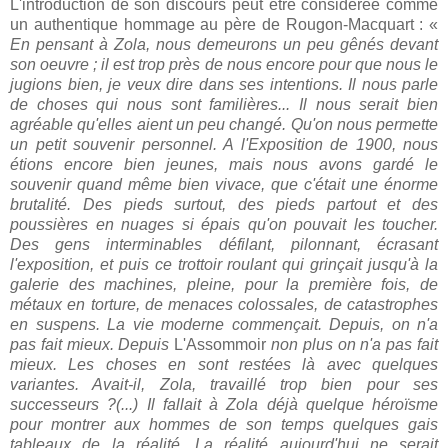
L'introduction de son discours peut être considérée comme
un authentique hommage au père de Rougon-Macquart : «
En pensant à Zola, nous demeurons un peu gênés devant
son oeuvre ; il est trop près de nous encore pour que nous le
jugions bien, je veux dire dans ses intentions. Il nous parle
de choses qui nous sont familières... Il nous serait bien
agréable qu'elles aient un peu changé. Qu'on nous permette
un petit souvenir personnel. A l'Exposition de 1900, nous
étions encore bien jeunes, mais nous avons gardé le
souvenir quand même bien vivace, que c'était une énorme
brutalité. Des pieds surtout, des pieds partout et des
poussières en nuages si épais qu'on pouvait les toucher.
Des gens interminables défilant, pilonnant, écrasant
l'exposition, et puis ce trottoir roulant qui grinçait jusqu'à la
galerie des machines, pleine, pour la première fois, de
métaux en torture, de menaces colossales, de catastrophes
en suspens. La vie moderne commençait. Depuis, on n'a
pas fait mieux. Depuis
L'Assommoir
non plus on n'a pas fait
mieux. Les choses en sont restées là avec quelques
variantes. Avait-il, Zola, travaillé trop bien pour ses
successeurs ?(...) Il fallait à Zola déjà quelque héroïsme
pour montrer aux hommes de son temps quelques gais
tableaux de la réalité. La réalité aujourd'hui ne serait