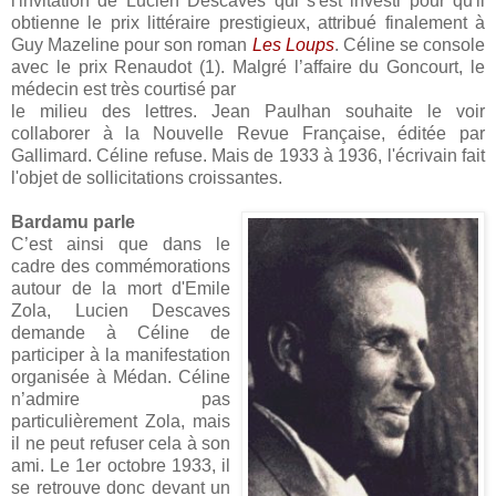
l'invitation de Lucien Descaves qui s'est investi pour qu'il
obtienne le prix littéraire prestigieux, attribué finalement à
Guy Mazeline pour son roman
Les Loups
. Céline se console
avec le prix Renaudot (1). Malgré l’affaire du Goncourt, le
médecin est très courtisé par
le milieu des lettres. Jean Paulhan souhaite le voir
collaborer à la Nouvelle Revue Française, éditée par
Gallimard. Céline refuse. Mais de 1933 à 1936, l'écrivain fait
l'objet de sollicitations croissantes.
Bardamu parle
C’est ainsi que dans le
cadre des commémorations
autour de la mort d'Emile
Zola, Lucien Descaves
demande à Céline de
participer à la manifestation
organisée à Médan. Céline
n’admire pas
particulièrement Zola, mais
il ne peut refuser cela à son
ami. Le 1er octobre 1933, il
se retrouve donc devant un