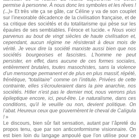
permise à personne. À nous donc les symboles et les rêves !
(...)
» Et très vite ça se gâte, car Céline y va de son couplet
sur l'inexorable décadence de la civilisation française, et de
sa critique des sociétés et du totalitarisme qui pèse sur les
épaules de ses semblables. Féroce et lucide. «
Nous voici
parvenus au bout de vingt siècles de haute civilisation et,
cependant, aucun régime ne résisterait à deux
mois de
vérité. Je veux dire la société marxiste aussi bien que nos
sociétés bourgeoises et fascistes. L'homme ne peut
persister, en effet, dans aucune de ces formes sociales,
entièrement brutales, toutes masochistes, sans la violence
d'un mensonge permanent et de plus en plus massif, répété,
frénétique, “totalitaire” comme on l'intitule. Privées de cette
contrainte, elles s'écrouleraient dans la pire anarchie, nos
sociétés. Hitler n'est pas le dernier mot, nous verrons plus
épileptique encore, ici, peut-être. Le naturalisme, dans ces
conditions, qu'il le veuille ou non, devient politique. On
l'abat. Heureux ceux que gouvernèrent le cheval de Caligula
!
»
Le discours, bien sûr fait sensation, autant par l’âpreté du
propos tenu, que par son anticonformisme visionnaire. On
est bien loin du langage ampoulé que l'on utilise pour ce