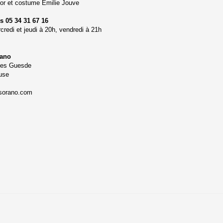
cor et costume Emilie Jouve
s 05 34 31 67 16
credi et jeudi à 20h, vendredi à 21h
rano
ules Guesde
use
sorano.com