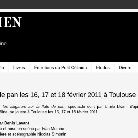
IEN
ine
éo
Livres
Entretiens du Petit Célinien
Etudes
Divers
 de pan les 16, 17 et 18 février 2011 à Toulouse
 les alligators sur la flûte de pan
, spectacle écrit par Emile Brami d'ap
line, se jouera à Toulouse les 16, 17 et 18 février 2011.
par Denis Lavant
e et mise en scène par Ivan Morane
ière et scénographie Nicolas Simonin