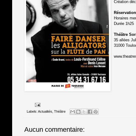
Création dé
Réservation
Horaires mer
Durée 1h25
Théâtre So
35 allées J
31000 Toulo
www.theatre
Labels:
Actualités
,
Théâtre
Aucun commentaire: