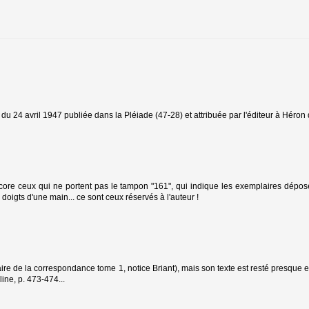
re du 24 avril 1947 publiée dans la Pléiade (47-28) et attribuée par l'éditeur à Héron 
core ceux qui ne portent pas le tampon "161", qui indique les exemplaires déposés
oigts d'une main... ce sont ceux réservés à l'auteur !
ire de la correspondance tome 1, notice Briant), mais son texte est resté presque e
ine, p. 473-474...