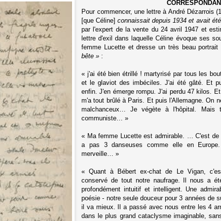
CORRESPONDAN
Pour commencer,
une lettre à André Dézarrois (
[que Céline]
connaissait depuis 1934 et avait ét
par l'expert de la vente du 24 avril 1947 et est
lettre d'exil dans laquelle
Céline évoque ses sou
femme Lucette et dresse un très beau portrait
bête »
:
« j'ai été bien étrillé ! martyrisé par tous les 
et le glaviot des imbéciles. J'ai été gâté. Et p
enfin. J'en émerge rompu. J'ai perdu 47 kilos. Et
m'a tout brûlé à Paris. Et puis l'Allemagne. On 
malchanceux… Je végète à l'hôpital. Mais 
communiste… »
« Ma femme Lucette est admirable. … C'est de pl
a pas 3 danseuses comme elle en Europe. E
merveille… »
« Quant à Bébert ex-chat de Le Vigan, c'es
conservé de tout notre naufrage. Il nous a été
profondément intuitif et intelligent. Une admi
poésie - notre seule douceur pour 3 années de sup
il va mieux. Il a passé avec nous entre les 4 ar
dans le plus grand cataclysme imaginable, sans