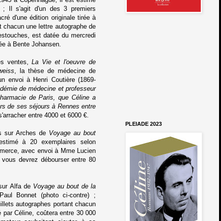
 Il s'agit d'un des 3 premiers
ré d'une édition originale tirée à
t chacun une lettre autographe de
Destouches, est datée du
m
ercredi
sée à Bente Johansen.
es ventes,
La Vie et l'oeuvre de
weiss
, la thèse de médecine de
n envoi à Henri Coutière (1869-
démie de médecine et professeur
pharmacie de Paris, que Céline a
ors de ses séjours à Rennes entre
s'arracher entre 4000 et 6000 €.
PLEIADE 2023
es sur Arches de
Voyage au bout
 estimé à 20 exemplaires selon
commerce, avec envoi à Mme Lucien
 vous devrez débourser entre 80
sur Alfa de
Voyage au bout de la
Paul Bonnet (photo ci-contre) ;
uillets autographes portant chacun
é par Céline
, coûtera entre
30 000