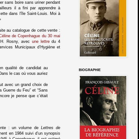
r sans boire sans uriner pendant
lleurs il a fini par apprendre à
cette dans l'île Saint-Louis. Moi à
»
te au catalogue de cette vente :
 Céline de Copenhague du 30 mai
 H. Rosny, avec
une lettre
du 4
Services Municipaux d’Hygiène et
’en qualité de candidat au
BIOGRAPHIE
Dans le cas où vous auriez
out avec un grand choix de
La Guerre du Feu” et “Sans
encore je pense que c’était
vente : un volume de
Lettres de
ment en 1984 suivi d’un synopsis
e 1945 à Copenhague
, il est estimé