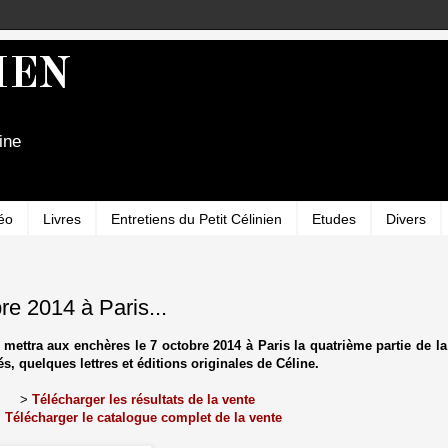
IEN
ine
éo
Livres
Entretiens du Petit Célinien
Etudes
Divers
bre 2014 à Paris...
 mettra aux enchères le 7 octobre 2014 à P
aris
la quatrième partie de l
s, quelques lettres et éditions originales de Céline.
>
Télécharger les résultats de la vente
>
Télécharger le catalogue complet de la vente