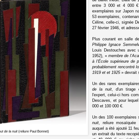
entre
3 000
et
4 000 € ;
exemplaires sur Japon nac
53 exemplaires, contenan
Céline, celle-ci, signée 
27 février 1946, et adres
Plus courant en salle d
Philippe Ignace Semmel
Louis Destouches avec u
1952), «
membre de l’Aca
à l’École supérieure de 
probablement rencontré l
1919 et et 1925
» devrait 
Un des rares exemplair
de la nuit
, d'un tirage
l'expert, celui-ci hors 
Descaves, et pour lequel
000 et 100 000 €.
Un des 100 exemplaires 
nuit
, reliure mosaïquée 
auquel a été ajouté 11 fe
t de la nuit
(reliure Paul Bonnet)
un extrait du texte recopi