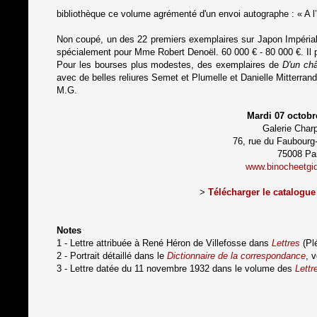
bibliothèque ce volume
agrémenté d'un
envoi autographe :
«
A l
Non coupé, un des 22 premiers exemplaires sur Japon Impéri
spécialement pour Mme Robert Denoël. 60 000
€ - 80 000 €.
Il
Pour les bourses plus modestes, des exemplaires de
D'un châ
avec de belles reliures Semet et Plumelle et Danielle Mitterran
M.G.
Mardi 07 octobr
Galerie Charp
76, rue du Faubourg
75008 Pa
www.binocheetgi
>
Télécharger le catalogue
Notes
1 -
Lettre attribuée à René Héron de Ville
fosse dans
Lettres
(Plé
2
- Portrait détaillé dans le
Dictionnaire de la correspondance
, 
3
- Lettre dat
ée
du 11 novembre 1932 dans
le v
olume des
Lettr