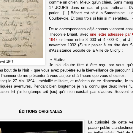
comme un chien. Mieux qu'un chien. Sans mange
17 JOURS dans un sac et puis trottinant. D'ai
parler... [...] Bébert est né à la Samaritaine. Lu
Courbevoie. Et tous trois si loin si misérables... 
Deux correspondants déjà connus viennent ensui
Théophile Briant, avec
une lettre adressée par
1947
estimée entre 3 000 et 4 000 € ; e
t
J.
novembre 1932 (
3
) sur papier à en tête des 
d’Assistance Sociale de la Ville de Clichy :
«
Maître,
avril 1947
Je n’ai d’autre titre à être reçu par vous qu
bout de la Nuit » que vous avez peut-être eu la bienveillance de parcourir. 
 l’honneur de me présenter à vous au jour et à l’heure que vous choisirez.
ne) le 27 Mai 1894 - médaillé militaire, et médecin de ce dispensaire, le t
iquées aventures. Pendant bien longtemps je n’ai connu que deux livres “
maison. Et j’ai longtemps crû [sic] qu’il n’en existait pas d’autres. Souvent 
ÉDITIONS ORIGINALES
La curiosité de cette 
prison
publié clandestine
de ballet inédit. Daté d