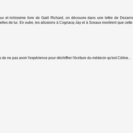
eux et richissime livre de Gaël Richard, on découvre dans une lettre de Dezar
velles de lui. En outre, les allusions à Cognacq-Jay et à Sceaux montrent que cette
s de ne pas avoir l'expérience pour déchiffrer l'écriture du médecin qu'est Céline...