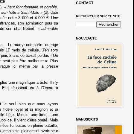
CE
CONTACT
1), «
haut fonctionnaire et notable,
é son hôte à Saint-Malo
» (
2
), daté
RECHERCHER SUR CE SITE
imée entr
e
3 000 et 4 000
€.
Une
ffrances, son admiration pour sa
 de son chat Bébert,
« admirable
NOUVEAUTE
bouts… Le martyr comporte l'outrage
uis 17 mois de cellule. J'en sors
 puis 2 ans de travail perdus ! On
ne peut plus être malheureux. Plus
traqué ici même par la presse
us une magnifique artiste. Il n'y
lle réussirait ça à l'Opéra à
t le seul bien que nous ayons
 fidèle loyal et si mignon et si
rable bête. Mieux, une âme - une
MANUSCRITS
plice. Il vient d'être opéré. Mais
mées furieuses en pleine bataille,
 jamais se plaindre ni avoir peur