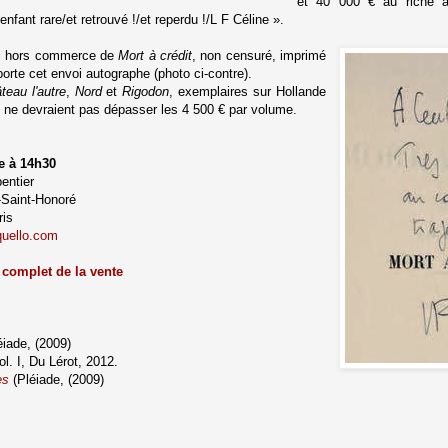
et
40 000 €
au riche
’enfant rare/et retrouvé !/et reperdu !/L F Céline
».
al hors commerce de
Mort à crédit
, non censuré, imprimé
 porte cet envoi autographe
(photo
ci
-c
ontre).
teau l'autre
,
Nord
et
Rigodon
, exemplaires sur Hollande
d ne devraient pas dépasser les 4 500 € par volume.
e à 14h30
entier
-Saint-Honoré
ris
quello.com
 complet de la vente
iade, (2009)
vol. I, Du Lérot, 2012.
es
(Pléiade, (2009)