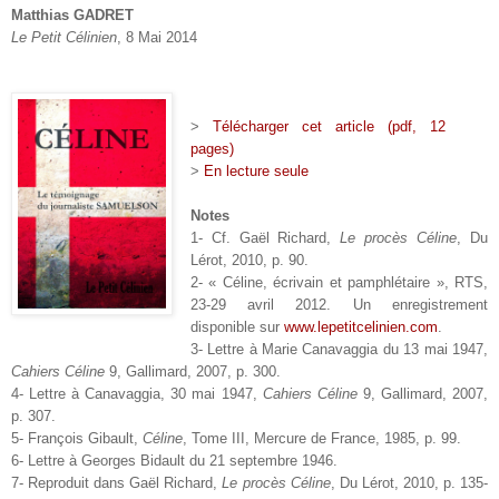
Matthias GADRET
Le Petit Célinien
, 8 Mai 2014
>
Télécharger cet article (pdf, 12
pages)
>
En lecture seule
Notes
1- Cf. Gaël Richard,
Le procès Céline
, Du
Lérot, 2010, p. 90.
2- « Céline, écrivain et pamphlétaire », RTS,
23-29 avril 2012. Un enregistrement
disponible sur
www.lepetitcelinien.com
.
3- Lettre à Marie Canavaggia du 13 mai 1947,
Cahiers Céline
9, Gallimard, 2007, p. 300.
4- Lettre à Canavaggia, 30 mai 1947,
Cahiers Céline
9, Gallimard, 2007,
p. 307.
5- François Gibault,
Céline
, Tome III, Mercure de France, 1985, p. 99.
6- Lettre à Georges Bidault du 21 septembre 1946.
7- Reproduit dans Gaël Richard,
Le procès Céline
, Du Lérot, 2010, p. 135-