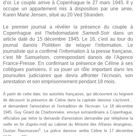
d’or. Le couple arrive à Copenhague le 27 mars 1945. Il y
occupe un appartement mis à disposition par une amie,
Karen Marie Jensen, situé au 20 Ved Stranden.
Le premier journal a révéler la présence du couple à
Copenhague est l'hebdomadaire
Samedi-Soir
dans un
article daté du 15 décembre 1945. Le 16, c'est au tour du
journal danois
Politiken
de relayer l'information. Le
journaliste qui a confirmé l'information à la presse française,
c'est Mr Samuelson, correspondant danois de l'Agence
France-Presse. En confirmant la présence de Céline à ses
collègues parisiens, il va jouer un rôle important dans les
poursuites judiciaires que devra affronter l'écrivain, son
arrestation et son emprisonnement pendant 18 mois.
À partir de cette date, les autorités françaises, qui découvrent ou feignent
de découvrir la présence de Céline dans la capitale danoise s'activent...
et demandent l'arrestation et l'extradition de l'écrivain. Le 18 décembre
1945, Guy Girard de Charbonnière, envoyé extraordinaire à Copenhague,
officialise par lettre la demande d'arrestation demandée par téléphone la
veille en fin d'après-midi au cabinet du Ministre des Affaires étrangères,
1
Gustav Rasmussen
. La police danoise arrête Céline le 17 décembre