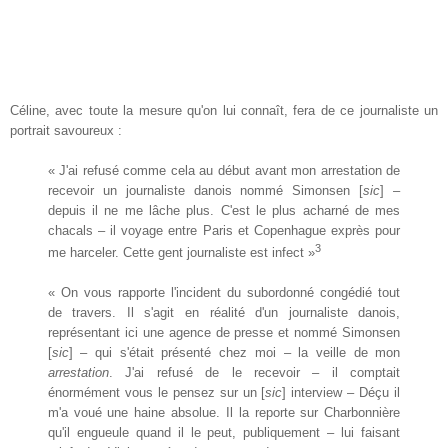
Céline, avec toute la mesure qu'on lui connaît, fera de ce journaliste un
portrait savoureux :
« J'ai refusé comme cela au début avant mon arrestation de
recevoir un journaliste danois nommé Simonsen [
sic
]
–
depuis il ne me lâche plus. C'est le plus acharné de mes
chacals – il voyage entre Paris et Copenhague exprès pour
3
me harceler. Cette gent journaliste est infect »
« On vous rapporte l'incident du subordonné congédié tout
de travers. Il s'agit en réalité d'un journaliste danois,
représentant ici une agence de presse et nommé Simonsen
[
sic
]
– qui s'était présenté chez moi – la veille de mon
arrestation
. J'ai refusé de le recevoir – il comptait
énormément vous le pensez sur un [
sic
] interview – Déçu il
m'a voué une haine absolue. Il la reporte sur Charbonnière
qu'il engueule quand il le peut, publiquement – lui faisant