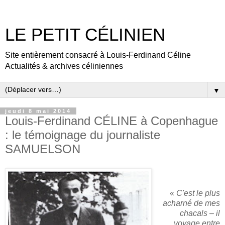
LE PETIT CÉLINIEN
Site entièrement consacré à Louis-Ferdinand Céline
Actualités & archives céliniennes
▼
jeudi 8 mai 2014
Louis-Ferdinand CÉLINE à Copenhague
: le témoignage du journaliste
SAMUELSON
«
C'est le plus
acharné de mes
chacals – il
voyage entre