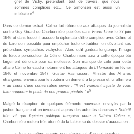
grief de Vichy, prétendant, tout de travers, que nous
sommes complices etc... Ce Simonsen est aussi un
4
imbécile »
Dans ce dernier extrait, Céline fait référence aux attaques du journaliste
contre Guy Girard de Charbonnière publiées dans
Franc-Tireur
le 27 juin
1946 et dans lequel il accuse le diplomate d'être complice avec Céline et
de faire son possible pour empêcher toute extradition en dévoilant ses
prétendues sympathies vichystes. Alors qu'il gardera longtemps l'image
du féroce persécuteur de Céline, Charbonnière aura à cette époque été
largement dénoncé pour sa mollesse. Son manque de zèle pour cette
affaire Céline lui vaudra notamment les attaques de
L'Humanité
en février
1946 et novembre 1947. Gustav Rasmussen, Ministre des Affaires
étrangères, enverra pour le soutenir un démenti à la presse et lui affirmera
«
au cours d'une conversation privée : "Il est vraiment injuste de vous
5
faire supporter le poids de nos propres péchés."
»
Malgré la réception de quelques éléments nouveaux envoyés par la
justice française et en invoquant auprès des autorités danoises «
l'intérêt
très vif que l'opinion publique française porte à l'affaire Céline
»,
Charbonnière restera très étonné de la faiblesse du dossier d'accusation :
« Je suis même surpris que, s'agissant d'un collaborateur