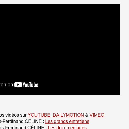
os vidéos sur
YOUTUBE
,
DAILYMOTION
&
VIMEO
s-Ferdinand CÉLINE :
Les grands entretiens
is-Ferdinand CÉLINE :
Les documentaires