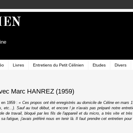
IEN
ine
éo
Livres
Entretiens du Petit Célinien
Etudes
Divers
 avec Marc HANREZ (1959)
 en 1959 :
« Ces propos ont été enregistrés au domicile de Céline en mars 19
s, etc...). Sauf au tout début, et encore ! je n'avais pas préparé notre entret
 de travail, bloqué par les fils de l'appareil et du micro, a très vite et très
fatigue, j'avais préféré nous en tenir là. Il faut prendre cet entretien pour 