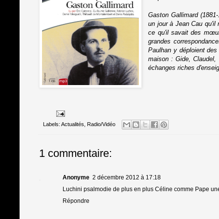
Gaston Gallimard (1881-
un jour à Jean Cau qu'il 
ce qu'il savait des mœurs
grandes correspondances
Paulhan y déploient des 
maison : Gide, Claudel, 
échanges riches d'enseign
Labels:
Actualités
,
Radio/Vidéo
1 commentaire:
Anonyme
2 décembre 2012 à 17:18
Luchini psalmodie de plus en plus Céline comme Pape une
Répondre