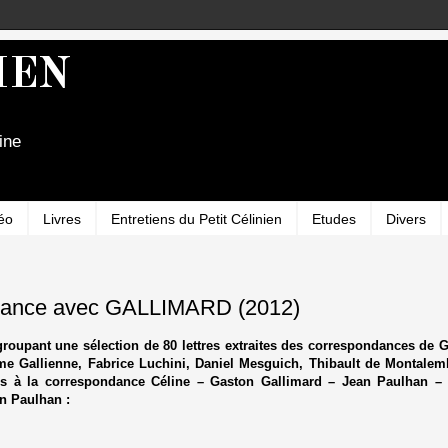
IEN
ine
éo
Livres
Entretiens du Petit Célinien
Etudes
Divers
ndance avec GALLIMARD (2012)
egroupant une sélection de 80 lettres extraites des correspondances de
ume Gallienne, Fabrice Luchini, Daniel Mesguich, Thibault de Montalem
es à la correspondance Céline – Gaston Gallimard – Jean Paulhan – 
an Paulhan :