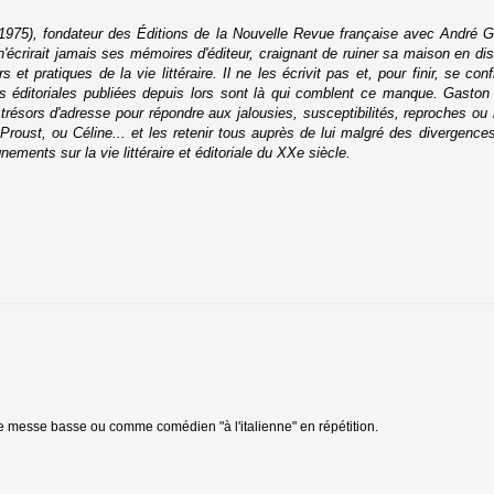
1975), fondateur des Éditions de la Nouvelle Revue française avec André G
n'écrirait jamais ses mémoires d'éditeur, craignant de ruiner sa maison en disa
 et pratiques de la vie littéraire. Il ne les écrivit pas et, pour finir, se c
 éditoriales publiées depuis lors sont là qui comblent ce manque. Gaston 
trésors d'adresse pour répondre aux jalousies, susceptibilités, reproches ou
Proust, ou Céline... et les retenir tous auprès de lui malgré des divergenc
ements sur la vie littéraire et éditoriale du XXe siècle.
 messe basse ou comme comédien "à l'italienne" en répétition.