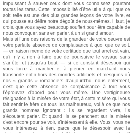
impuissant à sauver ceux dont vous connaissez pourtant
toutes les tares. Cette impossibilité d'être utile à qui que ce
soit, telle est une des plus grandes leçons de votre livre, et
qui pousse au délire notre dégoût de nous-mêmes. Il faut, je
crois, que vous ayez beaucoup souffert pour être capable de
nous convoquer, sans en parler, à un si grand amour.
Mais si l'une des raisons de la grandeur de votre oeuvre est
votre parfaite absence de complaisance à quoi que ce soit,
— en raison même de votre certitude que tout arrêt est vain,
qu'il n'y a rien à faire que de poursuivre le voyage sans
s'arrêter et jusqu'au bout, — si ce constant désespoir qui
vous force à marcher et à pleurer en marchant nous
transporte enfin hors des mondes artificiels et mesquins où
nos « grands » romanciers d'aujourd'hui nous enferment,
c'est que cette absence de complaisance à tout vous
l'éprouvez d'abord pour vous même. Une vertigineuse
résignation à la misère de votre état, à cette misère qui vous
fait sentir le frère de tous les malheureux, voilà ce que nos
grands hommes ignorent : ils se regardent vivre, ils
s'écoutent parler. Et quand ils se penchent sur la misère
c'est encore pour se voir, s'intéressant à elle. Vous, vous ne
vous intéressez à rien, parce que le désespoir avec la