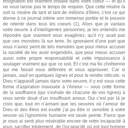
résignation est vraiment installé dans votre coeur — et qu'il
ne vous laisse pas le temps de respirer. Que cette misère là
soit la misère de tant et tant de millions d'êtres, c'est ce qui
donne à ce journal intime son immense portée et le pouvoir
de retentir dans tous les coeurs (1), Alors que je vantais
votre oeuvre à d'intelligentes personnes, je les entendis me
répondre que vraiment vous exagériez, qu'il n'y avait pas
que ces monstres là sur terre. Ils ignoraient d'une part que
vous n'aviez peint de tels monstres que pour mieux accuser
la société de les avoir engendrés, que pour mieux accuser
aussi votre propre responsabilité et cette impuissance à
soulager vraiment qui que ce soit. Et c'est ma foi chrétienne
qui me faisait vous défendre et vous approuver. Car si
jamais, sauf en quelques lignes et pour le rendre ridicule, si
Dieu n'apparaît jamais dans votre oeuvre, il y est sous cette
forme d'aspiration inavouée à l'Amour — sous cette forme
de la souffrance (qui s'exhale de chacune de vos lignes) à
vous sentir doué d'un insuffisant amour. Oui c'est par là je
crois que, tout en n'aimant que les oeuvres où l'amour de
Dieu et des êtres est exalté j'ai pu être si sensible à votre
oeuvre où l'ignominie humaine est seule peinte. Parce que
je vous ai senti plus misérable encore de votre incapacité à
vous sacrifier totalement, de l'incapacité où est tout homme