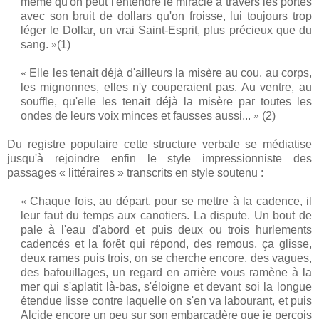
même qu'on peut l'entendre le miracle à travers les portes
avec son bruit de dollars qu'on froisse, lui toujours trop
léger le Dollar, un vrai Saint-Esprit, plus précieux que du
sang.
»
(1)
«
Elle les tenait déjà d'ailleurs la misère au cou, au corps,
les mignonnes, elles n'y couperaient pas. Au ventre, au
souffle, qu'elle les tenait déjà la misère par toutes les
ondes de leurs voix minces et fausses aussi...
»
(2)
Du registre populaire cette structure verbale se médiatise
jusqu'à rejoindre enfin le style impressionniste des
passages « littéraires » transcrits en style soutenu :
«
Chaque fois, au départ, pour se mettre à la cadence, il
leur faut du temps aux canotiers. La dispute. Un bout de
pale à l'eau d'abord et puis deux ou trois hurlements
cadencés et la forêt qui répond, des remous, ça glisse,
deux rames puis trois, on se cherche encore, des vagues,
des bafouillages, un regard en arrière vous ramène à la
mer qui s'aplatit là-bas, s'éloigne et devant soi la longue
étendue lisse contre laquelle on s'en va labourant, et puis
Alcide encore un peu sur son embarcadère que je perçois