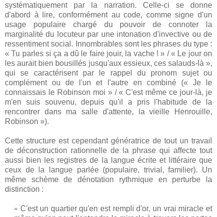
systématiquement par la narration. Celle-ci se donne
d'abord à lire, conformément au code, comme signe d'un
usage populaire chargé du pouvoir de connoter la
marginalité du locuteur par une intonation d'invective ou de
ressentiment social. Innombrables sont les phrases du type :
« Tu parles si ça a dû le faire jouir, la vache ! » / « Le jour on
les aurait bien bousillés jusqu'aux essieux, ces salauds-là »,
qui se caractérisent par le rappel du pronom sujet ou
complément ou de l'un et l'autre en combiné (« Je le
connaissais le Robinson moi » / « C'est même ce jour-là, je
m'en suis souvenu, depuis qu'il a pris l'habitude de la
rencontrer dans ma salle d'attente, la vieille Henrouille,
Robinson »).
Cette structure est cependant génératrice de tout un travail
de déconstruction rationnelle de la phrase qui affecte tout
aussi bien les registres de la langue écrite et littéraire que
ceux de la langue parlée (populaire, trivial, familier). Un
même schème de dénotation rythmique en perturbe la
distinction :
«
C'est un quartier qu'en est rempli d'or, un vrai miracle et