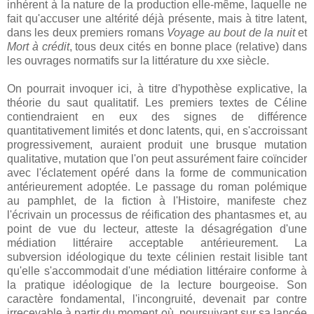
inhérent à la nature de la production elle-même, laquelle ne
fait qu'accuser une altérité déjà présente, mais à titre latent,
dans les deux premiers romans
Voyage au bout de la nuit
et
Mort à crédit
, tous deux cités en bonne place (relative) dans
les ouvrages normatifs sur la littérature du xxe siècle.
On pourrait invoquer ici, à titre d'hypothèse explicative, la
théorie du saut qualitatif. Les premiers textes de Céline
contiendraient en eux des signes de différence
quantitativement limités et donc latents, qui, en s'accroissant
progressivement, auraient produit une brusque mutation
qualitative, mutation que l'on peut assurément faire coïncider
avec l'éclatement opéré dans la forme de communication
antérieurement adoptée. Le passage du roman polémique
au pamphlet, de la fiction à l'Histoire, manifeste chez
l'écrivain un processus de réification des phantasmes et, au
point de vue du lecteur, atteste la désagrégation d'une
médiation littéraire acceptable antérieurement. La
subversion idéologique du texte célinien restait lisible tant
qu'elle s'accommodait d'une médiation littéraire conforme à
la pratique idéologique de la lecture bourgeoise. Son
caractère fondamental, l'incongruité, devenait par contre
irrecevable à partir du moment où, poursuivant sur sa lancée