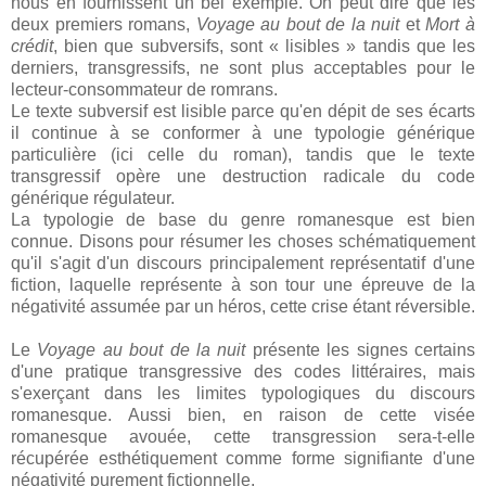
nous en fournissent un bel exemple. On peut dire que les
deux premiers romans,
Voyage au bout de la nuit
et
Mort à
crédit
, bien que subversifs, sont « lisibles » tandis que les
derniers, transgressifs, ne sont plus acceptables pour le
lecteur-consommateur de romrans.
Le texte subversif est lisible parce qu'en dépit de ses écarts
il continue à se conformer à une typologie générique
particulière (ici celle du roman), tandis que le texte
transgressif opère une destruction radicale du code
générique régulateur.
La typologie de base du genre romanesque est bien
connue. Disons pour résumer les choses schématiquement
qu'il s'agit d'un discours principalement représentatif d'une
fiction, laquelle représente à son tour une épreuve de la
négativité assumée par un héros, cette crise étant réversible.
Le
Voyage au bout de la nuit
présente les signes certains
d'une pratique transgressive des codes littéraires, mais
s'exerçant dans les limites typologiques du discours
romanesque. Aussi bien, en raison de cette visée
romanesque avouée, cette transgression sera-t-elle
récupérée esthétiquement comme forme signifiante d'une
négativité purement fictionnelle.