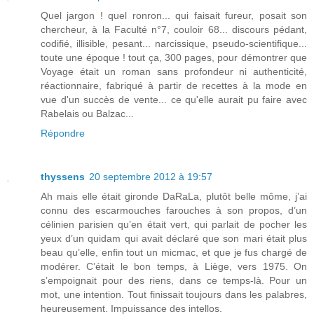
Quel jargon ! quel ronron... qui faisait fureur, posait son
chercheur, à la Faculté n°7, couloir 68... discours pédant,
codifié, illisible, pesant... narcissique, pseudo-scientifique...
toute une époque ! tout ça, 300 pages, pour démontrer que
Voyage était un roman sans profondeur ni authenticité,
réactionnaire, fabriqué à partir de recettes à la mode en
vue d'un succès de vente... ce qu'elle aurait pu faire avec
Rabelais ou Balzac...
Répondre
thyssens
20 septembre 2012 à 19:57
Ah mais elle était gironde DaRaLa, plutôt belle môme, j’ai
connu des escarmouches farouches à son propos, d’un
célinien parisien qu’en était vert, qui parlait de pocher les
yeux d’un quidam qui avait déclaré que son mari était plus
beau qu’elle, enfin tout un micmac, et que je fus chargé de
modérer. C’était le bon temps, à Liège, vers 1975. On
s’empoignait pour des riens, dans ce temps-là. Pour un
mot, une intention. Tout finissait toujours dans les palabres,
heureusement. Impuissance des intellos.