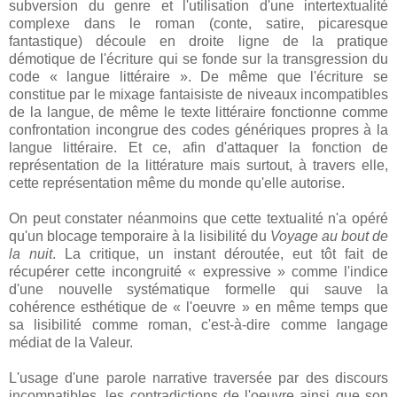
subversion du genre et l'utilisation d'une intertextualité
complexe dans le roman (conte, satire, picaresque
fantastique) découle en droite ligne de la pratique
démotique de l'écriture qui se fonde sur la transgression du
code « langue littéraire ». De même que l'écriture se
constitue par le mixage fantaisiste de niveaux incompatibles
de la langue, de même le texte littéraire fonctionne comme
confrontation incongrue des codes génériques propres à la
langue littéraire. Et ce, afin d'attaquer la fonction de
représentation de la littérature mais surtout, à travers elle,
cette représentation même du monde qu'elle autorise.
On peut constater néanmoins que cette textualité n'a opéré
qu'un blocage temporaire à la lisibilité du
Voyage au bout de
la nuit
. La critique, un instant déroutée, eut tôt fait de
récupérer cette incongruité « expressive » comme l'indice
d'une nouvelle systématique formelle qui sauve la
cohérence esthétique de « l'oeuvre » en même temps que
sa lisibilité comme roman, c'est-à-dire comme langage
médiat de la Valeur.
L'usage d'une parole narrative traversée par des discours
incompatibles, les contradictions de l'oeuvre ainsi que son