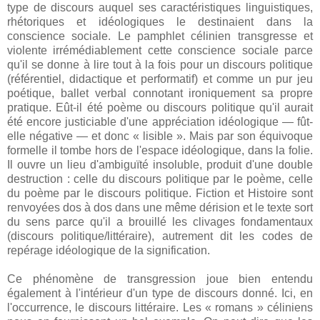
type de discours auquel ses caractéristiques linguistiques,
rhétoriques et idéologiques le destinaient dans la
conscience sociale. Le pamphlet célinien transgresse et
violente irrémédiablement cette conscience sociale parce
qu'il se donne à lire tout à la fois pour un discours politique
(référentiel, didactique et performatif) et comme un pur jeu
poétique, ballet verbal connotant ironiquement sa propre
pratique. Eût-il été poème ou discours politique qu'il aurait
été encore justiciable d'une appréciation idéologique — fût-
elle négative — et donc « lisible ». Mais par son équivoque
formelle il tombe hors de l'espace idéologique, dans la folie.
Il ouvre un lieu d'ambiguïté insoluble, produit d'une double
destruction : celle du discours politique par le poème, celle
du poème par le discours politique. Fiction et Histoire sont
renvoyées dos à dos dans une même dérision et le texte sort
du sens parce qu'il a brouillé les clivages fondamentaux
(discours politique/littéraire), autrement dit les codes de
repérage idéologique de la signification.
Ce phénomène de transgression joue bien entendu
également à l'intérieur d'un type de discours donné. Ici, en
l'occurrence, le discours littéraire. Les « romans » céliniens