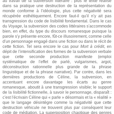
au travail de la subversion littéraire : plus le texte réalise
dans sa pratique une destruction de la représentation du
monde conforme à l'idéologie, plus cette négativité sera
récupérée esthétiquement. Encore faut-il qu'il n'y ait pas
transgression du code de lisibilité fondamental. Dans le cas
du
Voyage
, la subversion des codes littéraires s'accommode
bien, en effet, du type du discours romanesque puisque la
parole s'y présente encore, fût-ce illusoirement, comme celle
d'un personnage engagé dans une fiction ou dans le récit de
cette fiction. Tel sera encore le cas pour
Mort à crédit
, en
dépit de l'intensification des formes de la subversion verbale
que cette seconde production manifeste (emploi
systématique de l'effet de parlé, vulgarismes, argot,
déconstruction rationnelle plus grande de la phrase
linguistique et de la phrase narrative). Par contre, dans les
dernières productions de Céline, la subversion, en
accentuant encore davantage les écarts au genre
romanesque, aboutit à une transgression visible; le support
de la lisibilité fictionnelle, à savoir le personnage, disparaît :
c'est l'écrivain Céline qui « parle » désormais et la « réalité »
que le langage désintègre comme la négativité que cette
destruction véhicule ne trouvent plus par conséquent leur
code de médiation. La superposition chaotique des genres