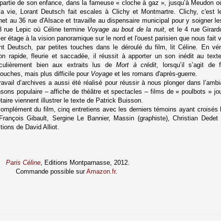
partie de son enfance, dans la fameuse « cloche à gaz », jusqu’à Meudon où 
a vie, Lorant Deutsch fait escales à Clichy et Montmartre. Clichy, c'est 
net au 36 rue d'Alsace et travaille au dispensaire municipal pour y soigner l
8 rue Lepic où Céline termine
Voyage au bout de la nuit
, et le 4 rue Girar
ier étage à la vision panoramique sur le nord et l'ouest parisien que nous fait vi
nt Deutsch, par petites touches dans le déroulé du film, lit Céline. En véri
ion rapide, fleurie et saccadée, il réussit à apporter un son inédit au text
iculièrement bien aux extraits lus de
Mort à crédit
, lorsqu’il s’agit de
ouches, mais plus difficile pour
Voyage
et les romans d'après-guerre.
ravail d’archives a aussi été réalisé pour réussir à nous plonger dans l’amb
sons populaire – affiche de théâtre et spectacles – films de « poulbots » jo
étaire viennent illustrer le texte de Patrick Buisson.
omplément du film, cinq entretiens avec les derniers témoins ayant croisés l
rançois Gibault, Sergine Le Bannier, Massin (graphiste), Christian Dedet
tions de David Alliot.
Paris Céline
, Editions Montparnasse, 2012.
Commande possible sur
Amazon.fr
.