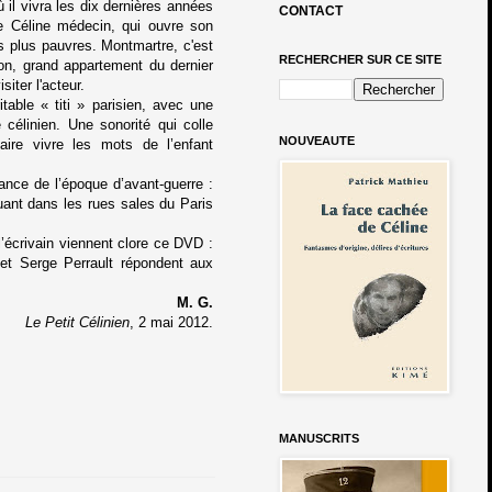
il vivra les dix dernières années
CONTACT
le Céline médecin, qui ouvre son
es plus pauvres. Montmartre, c'est
RECHERCHER SUR CE SITE
don, grand appartement du dernier
siter l'acteur.
table « titi » parisien, avec une
e célinien. Une sonorité qui colle
NOUVEAUTE
 faire vivre les mots de l’enfant
iance de l’époque d’avant-guerre :
uant dans les rues sales du Paris
’écrivain viennent clore ce DVD :
 et Serge Perrault répondent aux
M. G.
Le Petit Célinien
, 2 mai 2012.
MANUSCRITS