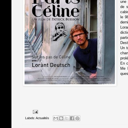
une 
de s
cabi
le 9
dern
Lora
dict
part
Dest
Un t
chan
prol
En c
Me F
ques
Labels:
Actualités