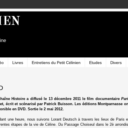
IEN
ine
éo
Livres
Entretiens du Petit Célinien
Etudes
Divers
D
haîne Histoire a diffusé le 13 décembre 2011 le film documentaire
Par
et, écrit et scénarisé par Patrick Buisson. Les éditions Montparnasse o
onible en DVD. Sortie le 2 mai 2012.
ant une heure, nous suivons Lorant Deutsch à travers les lieux de Paris e
érentes étapes de la vie de Céline. Du Passage Choiseul dans le 2è arrondi