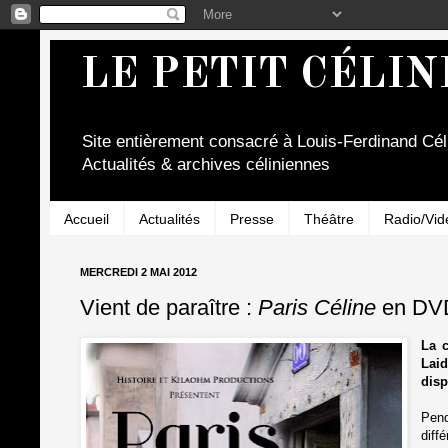
LE PETIT CÉLIN
Site entièrement consacré à Louis-Ferdinand Cél
Actualités & archives céliniennes
Accueil
Actualités
Presse
Théâtre
Radio/Vid
MERCREDI 2 MAI 2012
Vient de paraître :
Paris Céline
en DV
La c
Laid
disp
Pend
diff