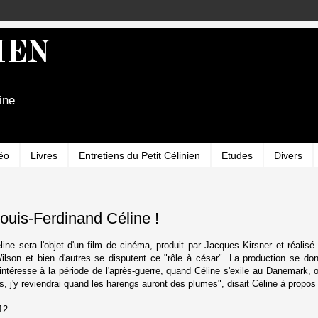
IEN
ine
éo
Livres
Entretiens du Petit Célinien
Etudes
Divers
ouis-Ferdinand Céline !
line sera l'objet d'un film de cinéma, produit par Jacques Kirsner et réali
ilson et bien d'autres se disputent ce "rôle à césar". La production se d
 s'intéresse à la période de l'après-guerre, quand Céline s'exile au Danemark,
, j'y reviendrai quand les harengs auront des plumes", disait Céline à propos de
12.