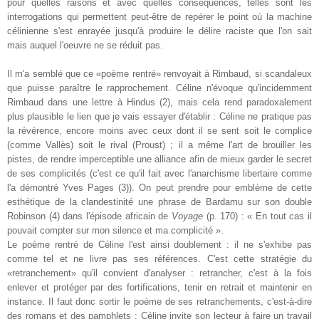
pour quelles raisons et avec quelles conséquences, telles sont les
interrogations qui permettent peut-être de repérer le point où la machine
célinienne s'est enrayée jusqu'à produire le délire raciste que l'on sait
mais auquel l'oeuvre ne se réduit pas.
Il m'a semblé que ce «poème rentré» renvoyait à Rimbaud, si scandaleux
que puisse paraître le rapprochement. Céline n'évoque qu'incidemment
Rimbaud dans une lettre à Hindus (2), mais cela rend paradoxalement
plus plausible le lien que je vais essayer d'établir : Céline ne pratique pas
la révérence, encore moins avec ceux dont il se sent soit le complice
(comme Vallès) soit le rival (Proust) ; il a même l'art de brouiller les
pistes, de rendre imperceptible une alliance afin de mieux garder le secret
de ses complicités (c'est ce qu'il fait avec l'anarchisme libertaire comme
l'a démontré Yves Pages (3)). On peut prendre pour emblème de cette
esthétique de la clandestinité une phrase de Bardamu sur son double
Robinson (4) dans l'épisode africain de
Voyage
(p. 170) : « En tout cas il
pouvait compter sur mon silence et ma complicité ».
Le poème rentré de Céline l'est ainsi doublement : il ne s'exhibe pas
comme tel et ne livre pas ses références. C'est cette stratégie du
«retranchement» qu'il convient d'analyser : retrancher, c'est à la fois
enlever et protéger par des fortifications, tenir en retrait et maintenir en
instance. Il faut donc sortir le poème de ses retranchements, c'est-à-dire
des romans et des pamphlets : Céline invite son lecteur à faire un travail