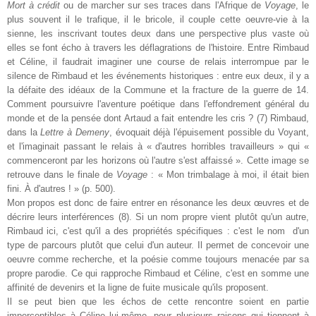
Mort à crédit
ou de marcher sur ses traces dans l'Afrique de
Voyage
, le
plus souvent il le trafique, il le bricole, il couple cette oeuvre-vie à la
sienne, les inscrivant toutes deux dans une perspective plus vaste où
elles se font écho à travers les déflagrations de l'histoire. Entre Rimbaud
et Céline, il faudrait imaginer une course de relais interrompue par le
silence de Rimbaud et les événements historiques : entre eux deux, il y a
la défaite des idéaux de la Commune et la fracture de la guerre de 14.
Comment poursuivre l'aventure poétique dans l'effondrement général du
monde et de la pensée dont Artaud a fait entendre les cris ? (7) Rimbaud,
dans la
Lettre
à Demeny
, évoquait déjà l'épuisement possible du Voyant,
et l'imaginait passant le relais à « d'autres horribles travailleurs » qui «
commenceront par les horizons où l'autre s'est affaissé ». Cette image se
retrouve dans le finale de
Voyage
: « Mon trimbalage à moi, il était bien
fini. À d'autres ! » (p. 500).
Mon propos est donc de faire entrer en résonance les deux œuvres et de
décrire leurs interférences (8). Si un nom propre vient plutôt qu'un autre,
Rimbaud ici, c'est qu'il a des propriétés spécifiques : c'est le nom
d'un
type de parcours plutôt que celui d'un auteur. Il permet de concevoir une
oeuvre comme recherche, et la poésie comme toujours menacée par sa
propre parodie. Ce qui rapproche Rimbaud et Céline, c'est en somme une
affinité de devenirs et la ligne de fuite musicale qu'ils proposent.
Il se peut bien que les échos de cette rencontre soient en partie
imperceptibles à Céline lui-même, pour plusieurs raisons qui tiennent à