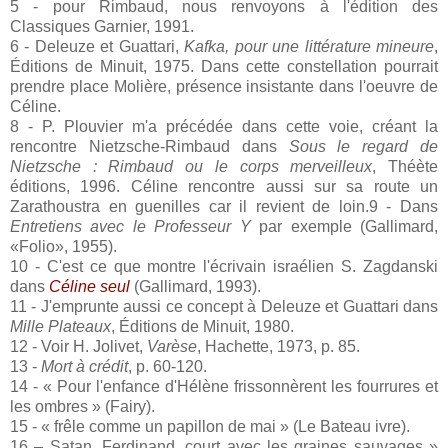
5 - pour Rimbaud, nous renvoyons à l'édition des
Classiques Garnier, 1991.
6 - Deleuze et Guattari,
Kafka, pour une littérature mineure
,
Éditions de Minuit, 1975. Dans cette constellation pourrait
prendre place Molière, présence insistante dans l'oeuvre de
Céline.
8 - P. Plouvier m'a précédée dans cette voie, créant la
rencontre Nietzsche-Rimbaud dans
Sous le regard de
Nietzsche : Rimbaud ou le corps merveilleux
, Théète
éditions, 1996. Céline rencontre aussi sur sa route un
Zarathoustra en guenilles car il revient de loin.9 - Dans
Entretiens avec le Professeur Y
par exemple (Gallimard,
«Folio», 1955).
10 - C'est ce que montre l'écrivain israélien S. Zagdanski
dans
Céline seul
(Gallimard, 1993).
11 - J'emprunte aussi ce concept à Deleuze et Guattari dans
Mille Plateaux
, Éditions de Minuit, 1980.
12 - Voir H. Jolivet,
Varèse
, Hachette, 1973, p. 85.
13 -
Mort à crédit
, p. 60-120.
14 - « Pour l'enfance d'Hélène frissonnèrent les fourrures et
les ombres » (Fairy).
15 - « frêle comme un papillon de mai » (Le Bateau ivre).
16 – Satan, Ferdinand, court avec les graines sauvages »