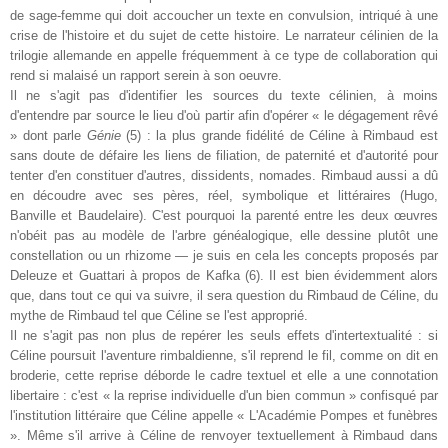
de sage-femme qui doit accoucher un texte en convulsion, intriqué à une
crise de l'histoire et du sujet de cette histoire. Le narrateur célinien de la
trilogie allemande en appelle fréquemment à ce type de collaboration qui
rend si malaisé un rapport serein à son oeuvre.
Il ne s'agit pas d'identifier les sources du texte célinien, à moins
d'entendre par source le lieu d'où partir afin d'opérer « le dégagement rêvé
» dont parle
Génie
(5) : la plus grande fidélité de Céline à Rimbaud est
sans doute de défaire les liens de filiation, de paternité et d'autorité pour
tenter d'en constituer d'autres, dissidents, nomades. Rimbaud aussi a dû
en découdre avec ses pères, réel, symbolique et littéraires (Hugo,
Banville et Baudelaire). C'est pourquoi la parenté entre les deux œuvres
n'obéit pas au modèle de l'arbre généalogique, elle dessine plutôt une
constellation ou un rhizome — je suis en cela les concepts proposés par
Deleuze et Guattari à propos de Kafka (6). Il est bien évidemment alors
que, dans tout ce qui va suivre, il sera question du Rimbaud de Céline, du
mythe de Rimbaud tel que Céline se l'est approprié.
Il ne s'agit pas non plus de repérer les seuls effets d'intertextualité : si
Céline poursuit l'aventure rimbaldienne, s'il reprend le fil, comme on dit en
broderie, cette reprise déborde le cadre textuel et elle a une connotation
libertaire : c'est « la reprise individuelle d'un bien commun » confisqué par
l'institution littéraire que Céline appelle « L'Académie Pompes et funèbres
». Même s'il arrive à Céline de renvoyer textuellement à Rimbaud dans