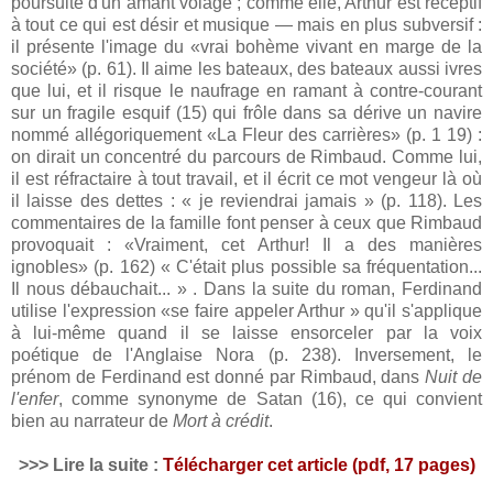
poursuite d'un amant volage ; comme elle, Arthur est réceptif
à tout ce qui est désir et musique — mais en plus subversif :
il présente l'image du «vrai bohème vivant en marge de la
société» (p. 61). Il aime les bateaux, des bateaux aussi ivres
que lui, et il risque le naufrage en ramant à contre-courant
sur un fragile esquif (15) qui frôle dans sa dérive un navire
nommé allégoriquement «La Fleur des carrières» (p. 1 19) :
on dirait un concentré du parcours de Rimbaud. Comme lui,
il est réfractaire à tout travail, et il écrit ce mot vengeur là où
il laisse des dettes : « je reviendrai jamais » (p. 118). Les
commentaires de la famille font penser à ceux que Rimbaud
provoquait : «Vraiment, cet Arthur! Il a des manières
ignobles» (p. 162) « C'était plus possible sa fréquentation...
Il nous débauchait... » . Dans la suite du roman, Ferdinand
utilise l'expression «se faire appeler Arthur » qu'il s'applique
à lui-même quand il se laisse ensorceler par la voix
poétique de l'Anglaise Nora (p. 238). Inversement, le
prénom de Ferdinand est donné par Rimbaud, dans
Nuit de
l'enfer
, comme synonyme de Satan (16), ce qui convient
bien au narrateur de
Mort à crédit
.
>>> Lire la suite
:
T
é
l
é
charger cet article (pdf, 17 pages)