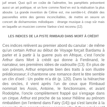
juif errant. Quoi qu'il en coûte de l'admettre, les pamphlets présentent
aussi un art poétique, et un livre comme
Nord
en est la réalisation la plus
aboutie. La grande invention de Céline est, me semble-t-il, d'établir des
passerelles entre des genres inconciliables, de mettre en oeuvre un
concert de disharmonies mélodiques : étrange musique à coup sûr mais
en laquelle un musicien comme Varèse s'est reconnu (12).
LES INDICES DE LA PISTE RIMBAUD DANS MORT À CRÉDIT
Ces indices relèvent au premier abord du canular : de même
qu'un certain Arthur au début de Voyage forçait Bardamu à
parler et à partir à la guerre puis en Afrique, c'est l'oncle
Arthur dans Mort à crédit qui donne à Ferdinand, le
narrateur, ses premières idées de vadrouille (13). En plus de
son prénom, Arthur emprunte bien des traits à son illustre
prédécesseur; il chantonne une romance dont le titre semble
un clin d'oeil : Un poète m'a dit (p. 120). Dans la hiérarchie
des oncles, il vient après l'un de ceux que Rimbaud
nommait les Assis, Antoine, le fonctionnaire, et avant
Rodolphe, l'oncle complètement frappé qui s'engage dans
un cirque. Arthur est proche de sa soeur Hélène au prénom
rimbaldien (on l'entend dans Fairy (14)) qui s'est lancée à la