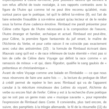
son refus affiché de toute nostalgie, à ses rapports contrariés avec la
figure de l'Autre qui comme tel ne peut être reconnu qu'altéré, mais
surtout parce que le poétique, tel qu'il le définit lui-même (9), est l'art de
faire entendre l'inaudible à soi-même autant qu'au lecteur et de le rendre
sous la forme d'une cadence émotive. Rimbaud me paraît présenter pour
Céline cette figure de l'Autre nécessaire à la composition de l'oeuvre,
l'Autre étranger et familier, archaïque et actuel. Rimbaud est peut-être,
pour Céline, la première figure fantasmée du juif errant, le maître de
l'Alchimie du Verbe, et pour cette raison il ne coïncide pas exactement
avec celui des antisémites (10) : la formule de Rimbaud écrivant dans
Mauvais sang
qu'il est « de race inférieure de toute éternité » n'est pas si
loin de celle de Céline dans
Voyage
qui définit la race comme « un
ramassis de miteux » et qui, dans
Rigodon
, qualifie le sang gaulois de «
prétentieux et christianémique ».
Avant de relire Voyage comme une balade en Rimbaldie — ce que nous
nous réservons de faire une autre fois — , la lecture du prologue de
Mort
à crédit
permet de repérer le lien avec Rimbaud qui va de l'apparent
canular à la réécriture minutieuse des
Lettres du voyant
, Alchimie du
verbe ou encore
Nuit de l'enfer
. Céline y est à la recherche d'une poétique
qui ne soit pas un genre mais une « musique savante », pour reprendre
l'expression de Rimbaud dans
Conte
. Il conviendra, plus tard encore, de
suivre, des pamphlets à la trilogie allemande, le fil de la ritournelle (11) du