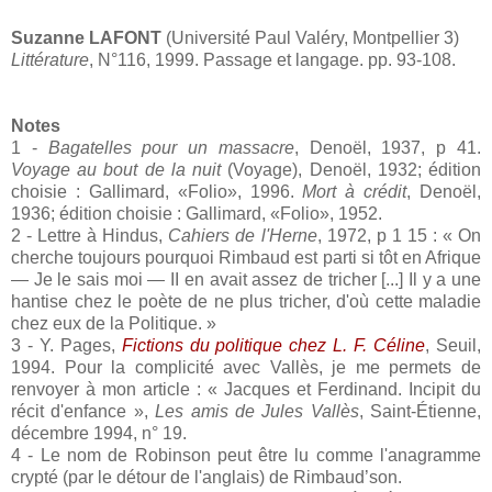
Suzanne LAFONT
(Université Paul Valéry, Montpellier 3)
Littérature
, N°116, 1999. Passage et langage. pp. 93-108.
Notes
1 -
Bagatelles pour un massacre
, Denoël, 1937, p 41.
Voyage au bout de la nuit
(Voyage), Denoël, 1932; édition
choisie : Gallimard, «Folio», 1996.
Mort à crédit
, Denoël,
1936; édition choisie : Gallimard, «Folio», 1952.
2 - Lettre à Hindus,
Cahiers de l'Herne
, 1972, p 1 15 : « On
cherche toujours pourquoi Rimbaud est parti si tôt en Afrique
— Je le sais moi — II en avait assez de tricher [...] Il y a une
hantise chez le poète de ne plus tricher, d'où cette maladie
chez eux de la Politique. »
3 - Y. Pages,
Fictions du politique chez L. F. Céline
, Seuil,
1994. Pour la complicité avec Vallès, je me permets de
renvoyer à mon article : « Jacques et Ferdinand. Incipit du
récit d'enfance »,
Les amis de Jules Vallès
, Saint-Étienne,
décembre 1994, n° 19.
4 - Le nom de Robinson peut être lu comme l'anagramme
crypté (par le détour de l'anglais) de Rimbaud’son.