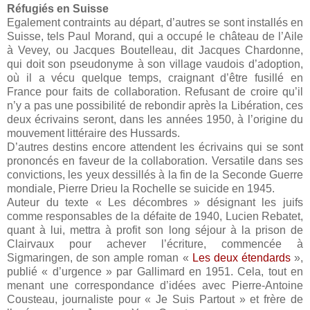
Réfugiés en Suisse
Egalement contraints au départ, d’autres se sont installés en
Suisse, tels Paul Morand, qui a occupé le château de l’Aile
à Vevey, ou Jacques Boutelleau, dit Jacques Chardonne,
qui doit son pseudonyme à son village vaudois d’adoption,
où il a vécu quelque temps, craignant d’être fusillé en
France pour faits de collaboration. Refusant de croire qu’il
n’y a pas une possibilité de rebondir après la Libération, ces
deux écrivains seront, dans les années 1950, à l’origine du
mouvement littéraire des Hussards.
D’autres destins encore attendent les écrivains qui se sont
prononcés en faveur de la collaboration. Versatile dans ses
convictions, les yeux dessillés à la fin de la Seconde Guerre
mondiale, Pierre Drieu la Rochelle se suicide en 1945.
Auteur du texte « Les décombres » désignant les juifs
comme responsables de la défaite de 1940, Lucien Rebatet,
quant à lui, mettra à profit son long séjour à la prison de
Clairvaux pour achever l’écriture, commencée à
Sigmaringen, de son ample roman «
Les deux étendards
»,
publié « d’urgence » par Gallimard en 1951. Cela, tout en
menant une correspondance d’idées avec Pierre-Antoine
Cousteau, journaliste pour « Je Suis Partout » et frère de