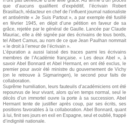
n’ont pas bénéficié d’une telle grâce. Au terme d’un procès
que d’aucuns qualifient d’expéditif, l’écrivain Robert
Brasillach, rédacteur en chef de l’influent journal nationaliste
et antisémite « Je Suis Partout », a par exemple été fusillé
en février 1945, en dépit d’une pétition en faveur de sa
grâce, rejetée par le général de Gaulle. Lancée par Claude
Mauriac, elle a été signée par des écrivains de tous bords,
tel Albert Camus, au nom de ce que Jean Paulhan nommait
« le droit à l’erreur de l’écrivain ».
L’épuration a aussi laissé des traces parmi les écrivains
membres de l’Académie française. « Les deux Abel », à
savoir Abel Bonnard et Abel Hermant, en ont été exclus, le
premier pour avoir été ministre du gouvernement de Vichy
(on le retrouve à Sigmaringen), le second pour faits de
collaboration.
Suprême humiliation, leurs fauteuils d’académiciens ont été
repourvus de leur vivant, alors qu’en temps normal, seul le
décès d’un immortel ouvre la porte à sa succession. Abel
Hermant tente de justifier après coup, par ses écrits, ses
positions favorables à la collaboration. Abel Bonnard, quant
à lui, finit ses jours en exil en Espagne, seul et oublié, frappé
d’indignité nationale.