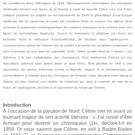
vie quotidienne dans l’Allemagne de 1944. Idéologiquement nationalistes, les chroniques
médiévales forment une lignée de la francité à partir de laquelle Céline crée une fiction
politique passéiste qui projette sur les événements de 39-45 la géopolitique d’une Europe
médiévale afin de cautionner les partis pris d’extrême droite de l’auteur. Par ailleurs,
Nord
accentue la propension autobiographique de certaines chroniques et la confond avec une
lignée de mémorialistes disgraciés. Ceux-ci lui fournissent le plaidoyer
pro domo
qui
orchestre toute la rhétorique d’autojustification de l’écrivain dans l’après-guerre :
s’autoproclamer victime de l’histoire afin de justifier a posteriori les pamphlets antisémites et
ainsi s’exonérer de tout aveu de culpabilité. Enfin, Céline qualifie Nord de « roman » par
référence à la part d’affabulation des chroniqueurs. Pour représenter l’histoire en une
Apocalypse advenue sans justice divine et sans héros,
Nord
procède en effet à une
réactivation des genres fictionnels comme la légende, l’épique et le chevaleresque qui
s’entremêlaient à l’histoire dans les
Chroniques
de Froissart. Cette réécriture entre fabula et
historia est donc d’abord une création de romancier qui, dans le contexte de crise de la
fiction
de l’après-guerre, procède à un épuisement du roman par l’histoire.
Introduction
À l’occasion de la parution de
Nord
, Céline met en avant un
tournant majeur de son activité littéraire : « J’ai cessé d’être
écrivain pour devenir un chroniqueur (1)», déclare-t-il en
1959. Or nous savons que Céline, en exil à Baden-Baden