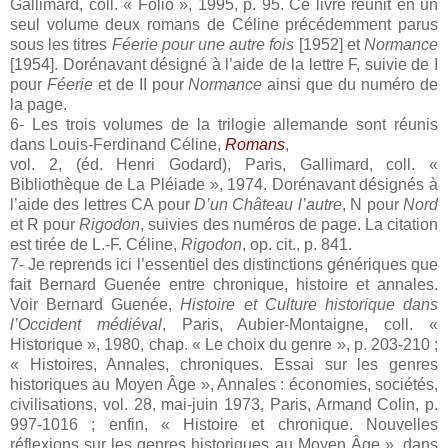
Gallimard, coll. « Folio », 1995, p. 95. Ce livre réunit en un
seul volume deux romans de Céline précédemment parus
sous les titres
Féerie pour une autre fois
[1952] et
Normance
[1954]. Dorénavant désigné à l’aide de la lettre F, suivie de I
pour
Féerie
et de II pour
Normance
ainsi que du numéro de
la page.
6- Les trois volumes de la trilogie allemande sont réunis
dans Louis-Ferdinand Céline,
Romans
,
vol. 2, (éd. Henri Godard), Paris, Gallimard, coll. «
Bibliothèque de La Pléiade », 1974. Dorénavant désignés à
l’aide des lettres CA pour
D’un Château l’autre
, N pour
Nord
et R pour
Rigodon
, suivies des numéros de page. La citation
est tirée de L.-F. Céline,
Rigodon
, op. cit., p. 841.
7- Je reprends ici l’essentiel des distinctions génériques que
fait Bernard Guenée entre chronique, histoire et annales.
Voir Bernard Guenée,
Histoire et Culture historique dans
l’Occident médiéval
, Paris, Aubier-Montaigne, coll. «
Historique », 1980, chap. « Le choix du genre », p. 203-210 ;
« Histoires, Annales, chroniques. Essai sur les genres
historiques au Moyen Âge », Annales : économies, sociétés,
civilisations, vol. 28, mai-juin 1973, Paris, Armand Colin, p.
997-1016 ; enfin, « Histoire et chronique. Nouvelles
réflexions sur les genres historiques au Moyen Âge », dans