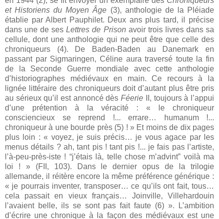
en 1944 (2), se fit envoyer un exemplaire des
Chroniqueurs
et Historiens du Moyen Âge
(3), anthologie de la Pléiade
établie par Albert Pauphilet. Deux ans plus tard, il précise
dans une de ses
Lettres de Prison
avoir trois livres dans sa
cellule, dont une anthologie qui ne peut être que celle des
chroniqueurs (4). De Baden-Baden au Danemark en
passant par Sigmaringen, Céline aura traversé toute la fin
de la Seconde Guerre mondiale avec cette anthologie
d’historiographes médiévaux en main. Ce recours à la
lignée littéraire des chroniqueurs doit d’autant plus être pris
au sérieux qu’il est annoncé dès
Féerie
II, toujours à l’appui
d’une prétention à la véracité : « le chroniqueur
consciencieux se reprend !... errare… humanum !...
chroniqueur à une bourde près (5) ! » Et moins de dix pages
plus loin : « voyez, je suis précis… je vous agace par les
menus détails ? ah, tant pis ! tant pis !... je fais pas l’artiste,
l’à-peu-près-iste ! “j’étais là, telle chose m’advint” voilà ma
loi ! » (FII, 103). Dans le dernier opus de la trilogie
allemande, il réitère encore la même préférence générique :
« je pourrais inventer, transposer… ce qu’ils ont fait, tous…
cela passait en vieux français… Joinville, Villehardouin
l’avaient belle, ils se sont pas fait faute (6) ». L’ambition
d’écrire une chronique à la façon des médiévaux est une