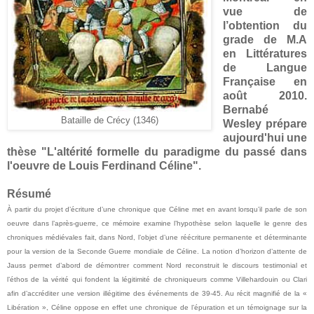
vue de
l’obtention du
grade de M.A
en Littératures
de Langue
Française en
août 2010.
Bernabé
Bataille de Crécy (1346)
Wesley prépare
aujourd'hui une
thèse "L'altérité formelle du paradigme du passé dans
l'oeuvre de Louis Ferdinand Céline".
Résumé
À partir du projet d’écriture d’une chronique que Céline met en avant lorsqu’il parle de son
oeuvre dans l’après-guerre, ce mémoire examine l’hypothèse selon laquelle le genre des
chroniques médiévales fait, dans Nord, l’objet d’une réécriture permanente et déterminante
pour la version de la Seconde Guerre mondiale de Céline. La notion d’horizon d’attente de
Jauss permet d’abord de démontrer comment Nord reconstruit le discours testimonial et
l’éthos de la vérité qui fondent la légitimité de chroniqueurs comme Villehardouin ou Clari
afin d’accréditer une version illégitime des événements de 39-45. Au récit magnifié de la «
Libération », Céline oppose en effet une chronique de l’épuration et un témoignage sur la