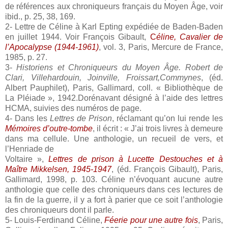
de références aux chroniqueurs français du Moyen Âge, voir
ibid., p. 25, 38, 169.
2- Lettre de Céline à Karl Epting expédiée de Baden-Baden
en juillet 1944. Voir François Gibault,
C
éline, Cavalier de
l’Apocalypse (1944-1961)
, vol. 3, Paris, Mercure de France,
1985, p. 27.
3-
Historiens et Chroniqueurs du Moyen Âge. Robert de
Clari, Villehardouin, Joinville, Froissart,Commynes
, (éd.
Albert Pauphilet), Paris, Gallimard, coll. « Bibliothèque de
La Pléiade », 1942.Dorénavant désigné à l’aide des lettres
HCMA, suivies des numéros de page.
4- Dans les
Lettres de Prison
, réclamant qu’on lui rende les
Mémoires d’outre-tombe
, il écrit : « J’ai trois livres à demeure
dans ma cellule. Une anthologie, un recueil de vers, et
l’Henriade de
Voltaire »,
Lettres de prison à Lucette Destouches et à
Maître Mikkelsen, 1945-1947
, (éd. François Gibault), Paris,
Gallimard, 1998, p. 103. Céline n’évoquant aucune autre
anthologie que celle des chroniqueurs dans ces lectures de
la fin de la guerre, il y a fort à parier que ce soit l’anthologie
des chroniqueurs dont il parle.
5- Louis-Ferdinand Céline,
Féerie pour une autre fois
, Paris,