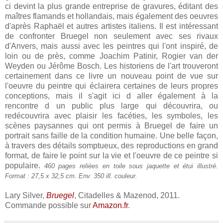
ci devint la plus grande entreprise de gravures, éditant des
maîtres flamands et hollandais, mais également des oeuvres
d'après Raphaël et autres artistes italiens. Il est intéressant
de confronter Bruegel non seulement avec ses rivaux
d'Anvers, mais aussi avec les peintres qui l'ont inspiré, de
loin ou de près, comme Joachim Patinir, Rogier van der
Weyden ou Jérôme Bosch. Les historiens de l'art trouveront
certainement dans ce livre un nouveau point de vue sur
l'oeuvre du peintre qui éclairera certaines de leurs propres
conceptions, mais il s'agit ici d aller également à la
rencontre d un public plus large qui découvrira, ou
redécouvrira avec plaisir les facéties, les symboles, les
scènes paysannes qui ont permis à Bruegel de faire un
portrait sans faille de la condition humaine. Une belle façon,
à travers des détails somptueux, des reproductions en grand
format, de faire le point sur la vie et l'oeuvre de ce peintre si
populaire.
460 pages reliées en toile sous jaquette et étui illustré.
Format : 27,5 x 32,5 cm. Env. 350 ill. couleur.
Lary Silver,
Bruegel
, Citadelles & Mazenod, 2011.
Commande possible sur
Amazon.fr
.