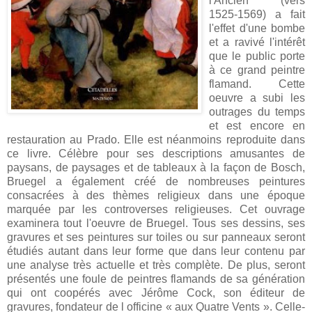
l'Ancien (vers
1525-1569) a fait
l'effet d'une bombe
et a ravivé l'intérêt
que le public porte
à ce grand peintre
flamand. Cette
oeuvre a subi les
outrages du temps
et est encore en
restauration au Prado. Elle est néanmoins reproduite dans
ce livre. Célèbre pour ses descriptions amusantes de
paysans, de paysages et de tableaux à la façon de Bosch,
Bruegel a également créé de nombreuses peintures
consacrées à des thèmes religieux dans une époque
marquée par les controverses religieuses. Cet ouvrage
examinera tout l'oeuvre de Bruegel. Tous ses dessins, ses
gravures et ses peintures sur toiles ou sur panneaux seront
étudiés autant dans leur forme que dans leur contenu par
une analyse très actuelle et très complète. De plus, seront
présentés une foule de peintres flamands de sa génération
qui ont coopérés avec Jérôme Cock, son éditeur de
gravures, fondateur de l officine « aux Quatre Vents ». Celle-