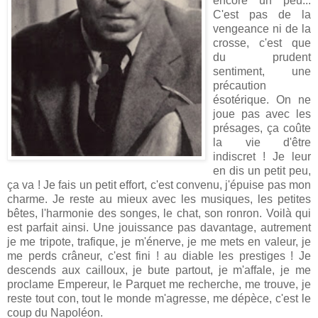
encore un peu...
C'est pas de la
vengeance ni de la
crosse, c'est que
du prudent
sentiment, une
précaution
ésotérique. On ne
joue pas avec les
présages, ça coûte
la vie d'être
indiscret ! Je leur
en dis un petit peu,
ça va ! Je fais un petit effort, c'est convenu, j'épuise pas mon
charme. Je reste au mieux avec les musiques, les petites
bêtes, l'harmonie des songes, le chat, son ronron. Voilà qui
est parfait ainsi. Une jouissance pas davantage, autrement
je me tripote, trafique, je m'énerve, je me mets en valeur, je
me perds crâneur, c'est fini ! au diable les prestiges ! Je
descends aux cailloux, je bute partout, je m'affale, je me
proclame Empereur, le Parquet me recherche, me trouve, je
reste tout con, tout le monde m'agresse, me dépèce, c'est le
coup du Napoléon.