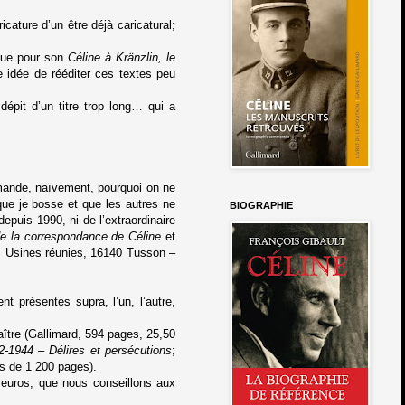
ature d’un être déjà caricatural;
rque pour son
Céline à Kränzlin, le
e idée de rééditer ces textes peu
 dépit d’un titre trop long… qui a
emande, naïvement, pourquoi on ne
que je bosse et que les autres ne
BIOGRAPHIE
depuis 1990, ni de l’extraordinaire
de la correspondance de Céline
et
es Usines réunies, 16140 Tusson –
t présentés supra, l’un, l’autre,
aître (Gallimard, 594 pages, 25,50
2-1944
– Délires et persécutions
;
s de 1 200 pages).
 euros, que nous conseillons aux