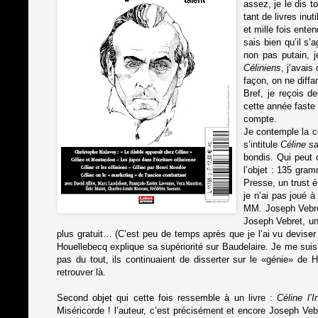
assez, je le dis t
tant de livres in
et mille fois ente
sais bien qu’il s’
non pas putain, j
Céliniens
, j’avai
façon, on ne diffa
Bref, je reçois d
cette année faste
compte.
Je contemple la c
s’intitule
Céline s
bondis. Qui peut 
l’objet : 135 gra
Presse, un trust é
je n’ai pas joué à
MM. Joseph Vebret 
Joseph Vebret, un
plus gratuit… (C’est peu de temps après que je l’ai vu devise
Houellebecq explique sa supériorité sur Baudelaire. Je me suis a
pas du tout, ils continuaient de disserter sur le «génie» de
retrouver là.
Second objet qui cette fois ressemble à un livre :
Céline l’I
Miséricorde ! l’auteur, c’est précisément et encore Joseph Veb