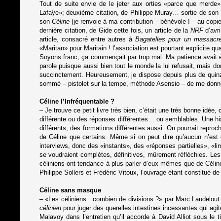
Tout de suite envie de le jeter aux orties «parce que merde
Lafaÿe»; deuxième citation, de Philippe Muray… sortie de son 
son
Céline
(je renvoie à ma contribution – bénévole ! – au cop
dernière citation, de Gide cette fois, un article de la
NRF
d’avri
article, consacré entre autres à
Bagatelles pour un massacr
«Maritan» pour Maritain ! l’association est pourtant explicite qua
Soyons franc, ça commençait par trop mal. Ma patience avait été
parole puisque aussi bien tout le monde la lui refusait, mais d
succinctement. Heureusement, je dispose depuis plus de quinze
sommé – pistolet sur la tempe, méthode Asensio – de me donne
Céline l’Infréquentable ?
– Je trouve ce petit livre très bien, c’était une très bonne idé
différente ou des réponses différentes… ou semblables. Une hi
différents; des formations différentes aussi. On pourrait reproc
de Céline que certains. Même si on peut dire qu’aucun n’est 
interviews, donc des «instants», des «réponses partielles», «
se voudraient complètes, définitives, mûrement réfléchies. Les 
céliniens ont tendance à plus parler d’eux-mêmes que de Célin
Philippe Sollers et Frédéric Vitoux, l’ouvrage étant constitué de
Céline sans masque
– «Les céliniens : combien de divisions ?» par Marc Laudelou
célinien
pour juger des querelles intestines incessantes qui agit
Malavoy dans l’entretien qu’il accorde à David Alliot sous le t