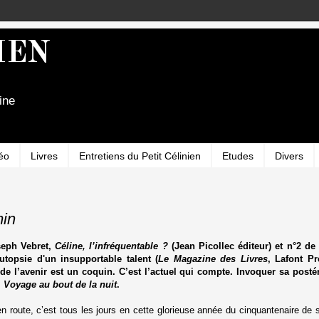
IEN
ine
éo
Livres
Entretiens du Petit Célinien
Etudes
Divers
min
seph Vebret,
Céline, l’infréquentable ?
(Jean Picollec éditeur) et n°2 de
topsie d'un insupportable talent (
Le Magazine des Livres
, Lafont Pr
de l’avenir est un coquin. C’est l’actuel qui compte. Invoquer sa postér
,
Voyage au bout de la nuit
.
n route, c’est tous les jours en cette glorieuse année du cinquantenaire d