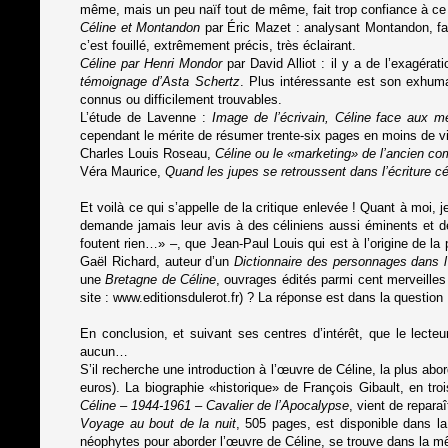
même, mais un peu naïf tout de même, fait trop confiance à ce 
Céline et Montandon
par Éric Mazet : analysant Montandon, fan
c’est fouillé, extrêmement précis, très éclairant.
Céline par Henri Mondor
par David Alliot : il y a de l’exagéra
témoignage d’Asta Schertz
. Plus intéressante est son exhuma
connus ou difficilement trouvables.
L’étude de Lavenne :
Image de l’écrivain, Céline face aux mé
cependant le mérite de résumer trente-six pages en moins de v
Charles Louis Roseau,
Céline ou le «marketing» de l’ancien co
Véra Maurice,
Quand les jupes se retroussent dans l’écriture cé
Et voilà ce qui s’appelle de la critique enlevée ! Quant à mo
demande jamais leur avis à des céliniens aussi éminents et dé
foutent rien…» –, que Jean-Paul Louis qui est à l’origine de la
Gaël Richard, auteur d’un
Dictionnaire des personnages dans 
une
Bretagne de Céline
, ouvrages édités parmi cent merveille
site :
www.editionsdulerot.fr
) ? La réponse est dans la question :
En conclusion, et suivant ses centres d’intérêt, que le lecte
aucun…
S’il recherche une introduction à l’œuvre de Céline, la plus abor
euros). La biographie «historique» de François Gibault, en tr
Céline – 1944-1961
– Cavalier de l’Apocalypse
, vient de repar
Voyage au bout de la nuit
, 505 pages, est disponible dans la
néophytes pour aborder l’œuvre de Céline, se trouve dans la m