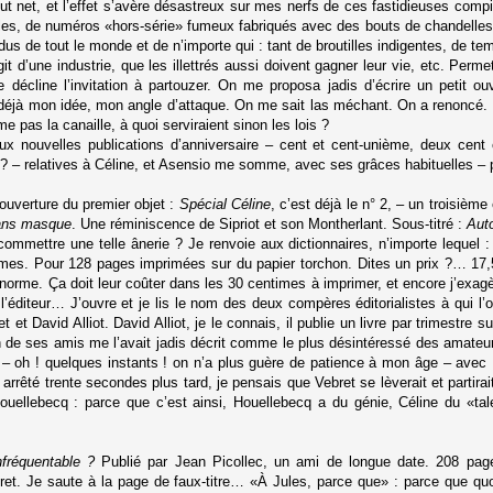
out net, et l’effet s’avère désastreux sur mes nerfs de ces fastidieuses comp
utiles, de numéros «hors-série» fumeux fabriqués avec des bouts de chandelles
ndus de tout le monde et de n’importe qui : tant de broutilles indigentes, de 
agit d’une industrie, que les illettrés aussi doivent gagner leur vie, etc. Pe
e décline l’invitation à partouzer. On me proposa jadis d’écrire un petit o
s déjà mon idée, mon angle d’attaque. On me sait las méchant. On a renoncé. J
me pas la canaille, à quoi serviraient sinon les lois ?
eux nouvelles publications d’anniversaire – cent et cent-unième, deux cent
 ? – relatives à Céline, et Asensio me somme, avec ses grâces habituelles – p
ouverture du premier objet :
Spécial Céline
, c’est déjà le n° 2, – un troisièm
ans masque
. Une réminiscence de Sipriot et son Montherlant. Sous-titré :
Auto
commettre une telle ânerie ? Je renvoie aux dictionnaires, n’importe lequel :
mmes. Pour 128 pages imprimées sur du papier torchon. Dites un prix ?… 17,5
norme. Ça doit leur coûter dans les 30 centimes à imprimer, et encore j’exagè
 l’éditeur… J’ouvre et je lis le nom des deux compères éditorialistes à qui l’on
et David Alliot. David Alliot, je le connais, il publie un livre par trimestre
 de ses amis me l’avait jadis décrit comme le plus désintéressé des amateurs 
r – oh ! quelques instants ! on n’a plus guère de patience à mon âge – avec
rrêté trente secondes plus tard, je pensais que Vebret se lèverait et partirait
 Houellebecq : parce que c’est ainsi, Houellebecq a du génie, Céline du «t
nfréquentable ?
Publié par Jean Picollec, un ami de longue date. 208 page
ret. Je saute à la page de faux-titre… «À Jules, parce que» : parce que quoi