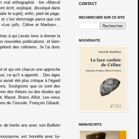
 mal orthographié : lire «Marcel
CONTACT
nt écrit, expliqué, disséqué dans
ite le sujet); enfin, pied de page,
RECHERCHER SUR CE SITE
er et c’est dommage parce que cet
 : «Les juifs, Céline et Maritan»…
ras à qui j’avais tenu à donner la
NOUVEAUTE
s nouvelles publications, et bien-
étent des céliniens. Je l’ai donc
ment et qui ont chacun une approche
uoi, ce qu’il a apporté… Des âges
 aurait été plus critique à l’égard
ions. Soulignons que ce sont des
 non des thèses ou des études qui
t, Mazet, Brami, Alliot. Les vieux
uno de Cessole, François Gibault,
MANUSCRITS
us de trente ans avec son
Bulletin
thousiasme, est honnête avec lui-