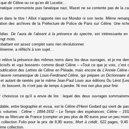
que dit Céline ou ce qu’en dit Lucette…
atique communiste puis fanatique nazi, Mazet ne se contente pas de la caric
tion dans le titre ! Alliot n’apporte rien sur Mondor ni son texte. Même rema
tion des archives de la Préfecture de Police de Paris sur Céline. Une rich
dias. De l’aura de l’absent à la présence du spectre
, est intéressante en
ingt mots.
mbattant
est assez complet sans rien révolutionner.
linienne
, a réfléchi à son sujet…
i, je relève la présence des mêmes noms dans les deux ouvrages, et je me d
cisifs et «qui bossent» comme disait Céline – «Tout ce que je vois, c’est 
 publication des
Lettres
de Céline en Pléiade, mais encore de
L’Année Céline
l’œuvre romanesque de Louis-Ferdinand Céline
, qui prépare un
Dictionnaire 
s et autant de raretés par le même Jean-Paul Louis aux éditions Du Lérot (L
 ils bossent, ils n’ont pas de temps à perdre. Ni moi non plus pour finir.
ur choisisse ce qu’il a envie de lire : lequel des deux ouvrages sommairemen
dable, entre biographie et essai, est le
Céline
d’Henri Godard qui vient de par
ois volumes :
Céline – 1894-1932
– Le Temps des espérances
;
Céline – 193
aître au Mercure de France (compter un peu plus de 80 euros pour un peu moin
 collection Folio pour le prix de 8,90 euros;
Mort à crédit
, 622 pages, 9,40
ême collection.