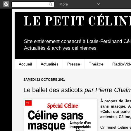
LE PETIT CÉLIN
Site entièrement consacré à Louis-Ferdinand Cél
Actualités & archives céliniennes
Accueil
Actualités
Presse
Théâtre
Radio/Vid
SAMEDI 22 OCTOBRE 2011
Le ballet des asticots
par Pierre Chal
À propos de Jo
sans masque. Au
«Celui qui parle 
asticots.»
Céline
On remet Céline e