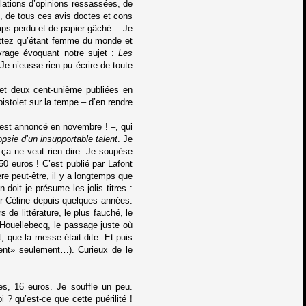
ilations d’opinions ressassées, de
, de tous ces avis doctes et cons
temps perdu et de papier gâché… Je
rmettez qu’étant femme du monde et
uvrage évoquant notre sujet :
Les
e n’eusse rien pu écrire de toute
 et deux cent-unième publiées en
istolet sur la tempe – d’en rendre
e est annoncé en novembre ! –, qui
psie d’un insupportable talent
. Je
 ça ne veut rien dire. Je soupèse
0 euros ! C’est publié par Lafont
re peut-être, il y a longtemps que
 doit je présume les jolis titres :
 sur Céline depuis quelques années.
de littérature, le plus fauché, le
 Houellebecq, le passage juste où
, que la messe était dite. Et puis
alent» seulement…). Curieux de le
s, 16 euros. Je souffle un peu.
 ? qu’est-ce que cette puérilité !