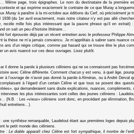
»… Même page, trois épigraphes. Le nom du destinataire de la première est
contexte et qui exprime exactement le contraire de ce que Muray a longueme
ieux
Muray
à paraître à la mi-octobre aux éditions du Cerf, où précisément je tra
l 1938 (du 1er avril exactement, mais notre citateur n’y est pas allé cherch
e
, recèle mille fois plus intéressant que la pauvre phrase qu’il en extrait)
nd on sait un peu d’histoire littéraire…
 fort éprouvée déjà par un récent entretien avec le professeur Philippe Almé
ont la thèse ne m’a jamais convaincu. Je m’apprêtais à sabrer sans nuance ce
 ans d’un nègre critique, comme par hasard qui se trouve être le plus comp
r un avis nuancé sur ces deux ouvrages. Lisez plutôt.
e, car il donne la parole à plusieurs céliniens qui ne se connaissent pas forcé
stoire avec Céline différente. Comment chacun y est venu, à quel âge, pourq
her à l’ouvrage de n’avoir pas donné la parole à Alméras, ou à André Derval qui
complaisant à l’égard d’un certain Céline et que tous se posent des quest
limitées», qui demanderaient sans doute explications, nuances, compléments,
interviews les plus intéressantes sont celles des jeunes céliniens : Laudelou
e… (N.B. : Les «vieux» céliniens sont donc, en procédant par élimination, Br
 huit entretiens…).
t : une synthèse remarquable, Laudelout étant aux premières loges depuis pl
ent le petit monde des céliniens.
itre :
Le diable apparaît chez Céline
est fort sympathique, il montre de l’en