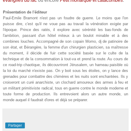
évangiles du lac
ou encore
Petit monarque et catacombes
.
Présentation de l'éditeur
Paul-Emile Bramont n'est pas un foudre de guerre. Le moins que l'on
puisse dire, c'est qu'il ne voue pas au travail la vénération exigée par
l'époque. Prince des ratés, il explore avec sérénité les bas-fonds de
l'ambition, passant d'un hôtel miteux à un boulot minable et à des
combines louches. Accompagné de son copain Momo, dj de patinoire de
son état, et Bérangère, la femme d'un chirurgien plasticien, sa maîtresse
du moment, il décide de fuir cette société basée sur le culte de la
technique et de la consommation à tout-va et prend la route. Au cours de
ce road-trip chaotique, ils découvriront Jérusalem, un hameau paisible où
la loi du marché n'existe pas. On y boit sous les étoiles, on y lance des
grenades pour combattre des chimères et les nuits sont enchantées. Ils y
croiseront un curé anarchiste, un clochard amoureux des armes à feu et
un militant primitiviste radical, tous en guerre contre le monde moderne et
toute forme de production. Ils entrevoient alors un autre monde, un
monde auquel il faudrait d'ores et déjà se préparer.
Partager