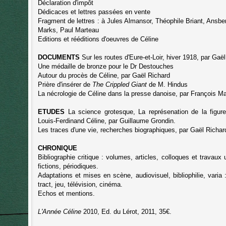
Déclaration d'impôt
Dédicaces et lettres passées en vente
Fragment de lettres : à Jules Almansor, Théophile Briant, Ansbe
Marks, Paul Marteau
Editions et rééditions d'oeuvres de Céline
DOCUMENTS
Sur les routes d'Eure-et-Loir, hiver 1918, par Gaë
Une médaille de bronze pour le Dr Destouches
Autour du procès de Céline, par Gaël Richard
Prière d'insérer de
The Crippled Giant
de M. Hindus
La nécrologie de Céline dans la presse danoise, par François Ma
ETUDES
La science grotesque, La représenation de la figu
Louis-Ferdinand Céline, par Guillaume Grondin.
Les traces d'une vie, recherches biographiques, par Gaël Richar
CHRONIQUE
Bibliographie critique : volumes, articles, colloques et travaux u
fictions, périodiques.
Adaptations et mises en scène, audiovisuel, bibliophilie, varia : 
tract, jeu, télévision, cinéma.
Echos et mentions.
L'Année Céline
2010, Ed. du Lérot, 2011, 35€.