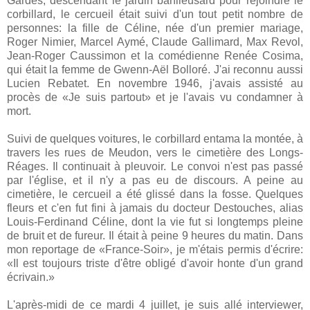
Gardes, descendant le jardin banlieusard pour rejoindre le
corbillard, le cercueil était suivi d'un tout petit nombre de
personnes: la fille de Céline, née d'un premier mariage,
Roger Nimier, Marcel Aymé, Claude Gallimard, Max Revol,
Jean-Roger Caussimon et la comédienne Renée Cosima,
qui était la femme de Gwenn-Aël Bolloré. J'ai reconnu aussi
Lucien Rebatet. En novembre 1946, j'avais assisté au
procès de «Je suis partout» et je l'avais vu condamner à
mort.
Suivi de quelques voitures, le corbillard entama la montée, à
travers les rues de Meudon, vers le cimetière des Longs-
Réages. Il continuait à pleuvoir. Le convoi n'est pas passé
par l'église, et il n'y a pas eu de discours. A peine au
cimetière, le cercueil a été glissé dans la fosse. Quelques
fleurs et c'en fut fini à jamais du docteur Destouches, alias
Louis-Ferdinand Céline, dont la vie fut si longtemps pleine
de bruit et de fureur. Il était à peine 9 heures du matin. Dans
mon reportage de «France-Soir», je m'étais permis d'écrire:
«Il est toujours triste d'être obligé d'avoir honte d'un grand
écrivain.»
L'après-midi de ce mardi 4 juillet, je suis allé interviewer,