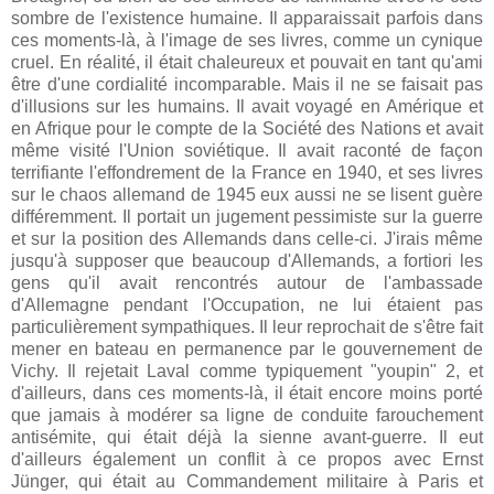
sombre de l'existence humaine. Il apparaissait parfois dans
ces moments-là, à l'image de ses livres, comme un cynique
cruel. En réalité, il était chaleureux et pouvait en tant qu'ami
être d'une cordialité incomparable. Mais il ne se faisait pas
d'illusions sur les humains. Il avait voyagé en Amérique et
en Afrique pour le compte de la Société des Nations et avait
même visité l'Union soviétique. Il avait raconté de façon
terrifiante l'effondrement de la France en 1940, et ses livres
sur le chaos allemand de 1945 eux aussi ne se lisent guère
différemment. Il portait un jugement pessimiste sur la guerre
et sur la position des Allemands dans celle-ci. J'irais même
jusqu'à supposer que beaucoup d'Allemands, a fortiori les
gens qu'il avait rencontrés autour de l'ambassade
d'Allemagne pendant l'Occupation, ne lui étaient pas
particulièrement sympathiques. Il leur reprochait de s'être fait
mener en bateau en permanence par le gouvernement de
Vichy. Il rejetait Laval comme typiquement "youpin" 2, et
d'ailleurs, dans ces moments-là, il était encore moins porté
que jamais à modérer sa ligne de conduite farouchement
antisémite, qui était déjà la sienne avant-guerre. Il eut
d'ailleurs également un conflit à ce propos avec Ernst
Jünger, qui était au Commandement militaire à Paris et