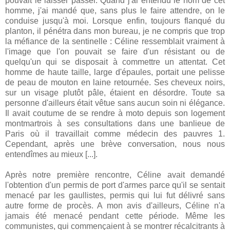
pouvait le laisser passer. Quand j'ai entendu le nom de cet
homme, j'ai mandé que, sans plus le faire attendre, on le
conduise jusqu'à moi. Lorsque enfin, toujours flanqué du
planton, il pénétra dans mon bureau, je ne compris que trop
la méfiance de la sentinelle : Céline ressemblait vraiment à
l'image que l'on pouvait se faire d'un résistant ou de
quelqu'un qui se disposait à commettre un attentat. Cet
homme de haute taille, large d'épaules, portait une pelisse
de peau de mouton en laine retournée. Ses cheveux noirs,
sur un visage plutôt pâle, étaient en désordre. Toute sa
personne d'ailleurs était vêtue sans aucun soin ni élégance.
Il avait coutume de se rendre à moto depuis son logement
montmartrois à ses consultations dans une banlieue de
Paris où il travaillait comme médecin des pauvres 1.
Cependant, après une brève conversation, nous nous
entendîmes au mieux [...].
Après notre première rencontre, Céline avait demandé
l'obtention d'un permis de port d'armes parce qu'il se sentait
menacé par les gaullistes, permis qui lui fut délivré sans
autre forme de procès. A mon avis d'ailleurs, Céline n'a
jamais été menacé pendant cette période. Même les
communistes, qui commençaient à se montrer récalcitrants à