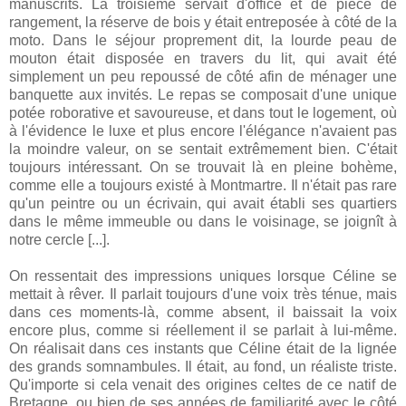
manuscrits. La troisième servait d'office et de pièce de
rangement, la réserve de bois y était entreposée à côté de la
moto. Dans le séjour proprement dit, la lourde peau de
mouton était disposée en travers du lit, qui avait été
simplement un peu repoussé de côté afin de ménager une
banquette aux invités. Le repas se composait d'une unique
potée roborative et savoureuse, et dans tout le logement, où
à l'évidence le luxe et plus encore l'élégance n'avaient pas
la moindre valeur, on se sentait extrêmement bien. C'était
toujours intéressant. On se trouvait là en pleine bohème,
comme elle a toujours existé à Montmartre. Il n'était pas rare
qu'un peintre ou un écrivain, qui avait établi ses quartiers
dans le même immeuble ou dans le voisinage, se joignît à
notre cercle [...].
On ressentait des impressions uniques lorsque Céline se
mettait à rêver. Il parlait toujours d'une voix très ténue, mais
dans ces moments-là, comme absent, il baissait la voix
encore plus, comme si réellement il se parlait à lui-même.
On réalisait dans ces instants que Céline était de la lignée
des grands somnambules. Il était, au fond, un réaliste triste.
Qu'importe si cela venait des origines celtes de ce natif de
Bretagne, ou bien de ses années de familiarité avec le côté