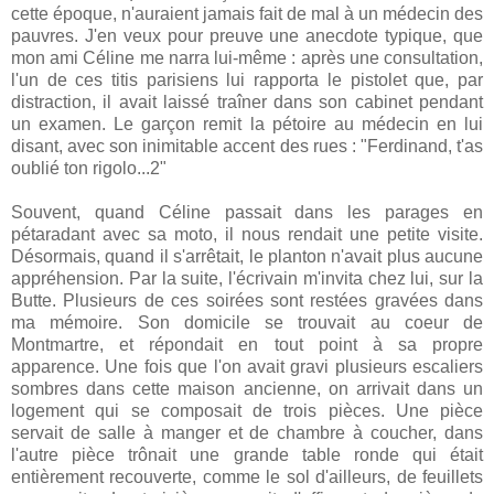
cette époque, n'auraient jamais fait de mal à un médecin des
pauvres. J'en veux pour preuve une anecdote typique, que
mon ami Céline me narra lui-même : après une consultation,
l'un de ces titis parisiens lui rapporta le pistolet que, par
distraction, il avait laissé traîner dans son cabinet pendant
un examen. Le garçon remit la pétoire au médecin en lui
disant, avec son inimitable accent des rues : "Ferdinand, t'as
oublié ton rigolo...2"
Souvent, quand Céline passait dans les parages en
pétaradant avec sa moto, il nous rendait une petite visite.
Désormais, quand il s'arrêtait, le planton n'avait plus aucune
appréhension. Par la suite, l'écrivain m'invita chez lui, sur la
Butte. Plusieurs de ces soirées sont restées gravées dans
ma mémoire. Son domicile se trouvait au coeur de
Montmartre, et répondait en tout point à sa propre
apparence. Une fois que l'on avait gravi plusieurs escaliers
sombres dans cette maison ancienne, on arrivait dans un
logement qui se composait de trois pièces. Une pièce
servait de salle à manger et de chambre à coucher, dans
l'autre pièce trônait une grande table ronde qui était
entièrement recouverte, comme le sol d'ailleurs, de feuillets