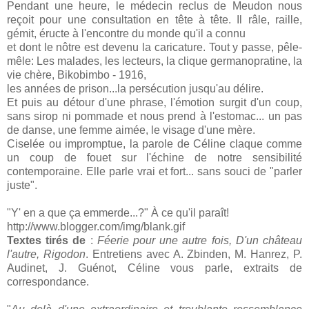
Pendant une heure, le médecin reclus de Meudon nous
reçoit pour une consultation en tête à tête. Il râle, raille,
gémit, éructe à l'encontre du monde qu'il a connu
et dont le nôtre est devenu la caricature. Tout y passe, pêle-
mêle: Les malades, les lecteurs, la clique germanopratine, la
vie chère, Bikobimbo - 1916,
les années de prison...la persécution jusqu'au délire.
Et puis au détour d'une phrase, l'émotion surgit d'un coup,
sans sirop ni pommade et nous prend à l'estomac... un pas
de danse, une femme aimée, le visage d'une mère.
Ciselée ou impromptue, la parole de Céline claque comme
un coup de fouet sur l'échine de notre sensibilité
contemporaine. Elle parle vrai et fort... sans souci de "parler
juste".
"Y' en a que ça emmerde...?" À ce qu'il paraît!
http://www.blogger.com/img/blank.gif
Textes tirés de
:
Féerie pour une autre fois, D'un château
l'autre, Rigodon
. Entretiens avec A. Zbinden, M. Hanrez, P.
Audinet, J. Guénot, Céline vous parle, extraits de
correspondance.