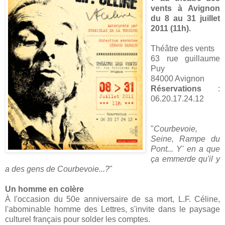
vents à Avignon
du 8 au 31 juillet
2011 (11h).
Théâtre des vents
63 rue guillaume
Puy
84000 Avignon
Réservations
:
06.20.17.24.12
"
Courbevoie,
Seine, Rampe du
Pont... Y' en a que
ça emmerde qu'il y
a des gens de Courbevoie...?
"
Un homme en colère
À l'occasion du 50e anniversaire de sa mort, L.F. Céline,
l'abominable homme des Lettres, s'invite dans le paysage
culturel français pour solder les comptes.