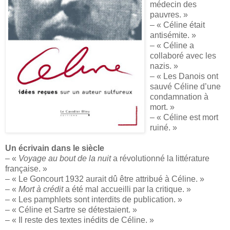
médecin des
pauvres. »
– « Céline était
antisémite. »
– « Céline a
collaboré avec les
nazis. »
– « Les Danois ont
sauvé Céline d’une
condamnation à
mort. »
– « Céline est mort
ruiné. »
Un écrivain dans le siècle
– «
Voyage au bout de la nuit
a révolutionné la littérature
française. »
– « Le Goncourt 1932 aurait dû être attribué à Céline. »
– «
Mort à crédit
a été mal accueilli par la critique. »
– « Les pamphlets sont interdits de publication. »
– « Céline et Sartre se détestaient. »
– « Il reste des textes inédits de Céline. »