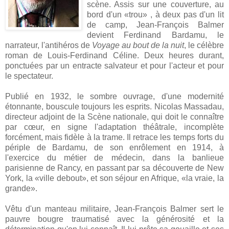
scène. Assis sur une couverture, au
bord d'un «trou» , à deux pas d'un lit
de camp, Jean-François Balmer
devient Ferdinand Bardamu, le
narrateur, l'antihéros de
Voyage au bout de la nuit
, le célèbre
roman de Louis-Ferdinand Céline. Deux heures durant,
ponctuées par un entracte salvateur et pour l'acteur et pour
le spectateur.
Publié en 1932, le sombre ouvrage, d'une modernité
étonnante, bouscule toujours les esprits. Nicolas Massadau,
directeur adjoint de la Scène nationale, qui doit le connaître
par cœur, en signe l'adaptation théâtrale, incomplète
forcément, mais fidèle à la trame. Il retrace les temps forts du
périple de Bardamu, de son enrôlement en 1914, à
l'exercice du métier de médecin, dans la banlieue
parisienne de Rancy, en passant par sa découverte de New
York, la «ville debout», et son séjour en Afrique, «la vraie, la
grande».
Vêtu d'un manteau militaire, Jean-François Balmer sert le
pauvre bougre traumatisé avec la générosité et la