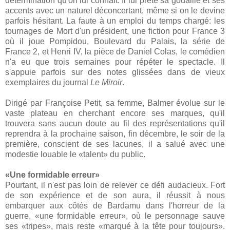
détermination qu'on lui connaît. Il lui prête sa gouaille et ses
accents avec un naturel déconcertant, même si on le devine
parfois hésitant. La faute à un emploi du temps chargé: les
tournages de Mort d'un président, une fiction pour France 3
où il joue Pompidou, Boulevard du Palais, la série de
France 2, et Henri IV, la pièce de Daniel Colas, le comédien
n'a eu que trois semaines pour répéter le spectacle. Il
s'appuie parfois sur des notes glissées dans de vieux
exemplaires du journal
Le Miroir
.
Dirigé par Françoise Petit, sa femme, Balmer évolue sur le
vaste plateau en cherchant encore ses marques, qu'il
trouvera sans aucun doute au fil des représentations qu'il
reprendra à la prochaine saison, fin décembre, le soir de la
première, conscient de ses lacunes, il a salué avec une
modestie louable le «talent» du public.
«Une formidable erreur»
Pourtant, il n'est pas loin de relever ce défi audacieux. Fort
de son expérience et de son aura, il réussit à nous
embarquer aux côtés de Bardamu dans l'horreur de la
guerre, «une formidable erreur», où le personnage sauve
ses «tripes», mais reste «marqué à la tête pour toujours».