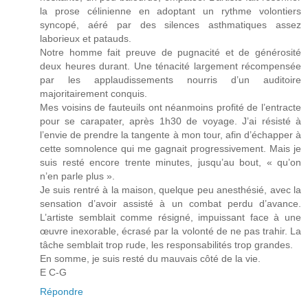
la prose célinienne en adoptant un rythme volontiers
syncopé, aéré par des silences asthmatiques assez
laborieux et patauds.
Notre homme fait preuve de pugnacité et de générosité
deux heures durant. Une ténacité largement récompensée
par les applaudissements nourris d’un auditoire
majoritairement conquis.
Mes voisins de fauteuils ont néanmoins profité de l’entracte
pour se carapater, après 1h30 de voyage. J’ai résisté à
l’envie de prendre la tangente à mon tour, afin d’échapper à
cette somnolence qui me gagnait progressivement. Mais je
suis resté encore trente minutes, jusqu’au bout, « qu’on
n’en parle plus ».
Je suis rentré à la maison, quelque peu anesthésié, avec la
sensation d’avoir assisté à un combat perdu d’avance.
L’artiste semblait comme résigné, impuissant face à une
œuvre inexorable, écrasé par la volonté de ne pas trahir. La
tâche semblait trop rude, les responsabilités trop grandes.
En somme, je suis resté du mauvais côté de la vie.
E C-G
Répondre