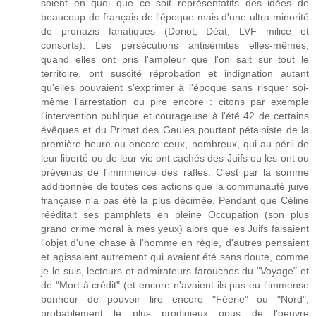
soient en quoi que ce soit représentatifs des idées de
beaucoup de français de l'époque mais d'une ultra-minorité
de pronazis fanatiques (Doriot, Déat, LVF milice et
consorts). Les persécutions antisémites elles-mêmes,
quand elles ont pris l'ampleur que l'on sait sur tout le
territoire, ont suscité réprobation et indignation autant
qu'elles pouvaient s'exprimer à l'époque sans risquer soi-
même l’arrestation ou pire encore : citons par exemple
l'intervention publique et courageuse à l'été 42 de certains
évêques et du Primat des Gaules pourtant pétainiste de la
première heure ou encore ceux, nombreux, qui au péril de
leur liberté ou de leur vie ont cachés des Juifs ou les ont ou
prévenus de l'imminence des rafles. C'est par la somme
additionnée de toutes ces actions que la communauté juive
française n'a pas été la plus décimée. Pendant que Céline
rééditait ses pamphlets en pleine Occupation (son plus
grand crime moral à mes yeux) alors que les Juifs faisaient
l'objet d'une chase à l'homme en règle, d'autres pensaient
et agissaient autrement qui avaient été sans doute, comme
je le suis, lecteurs et admirateurs farouches du "Voyage" et
de "Mort à crédit" (et encore n'avaient-ils pas eu l'immense
bonheur de pouvoir lire encore "Féerie" ou "Nord",
probablement le plus prodigieux opus de l'oeuvre