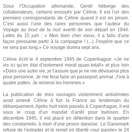
Sous l'Occupation allemande, Gentil héberge des
collaborateurs, certains envoyés par Céline. Il est l'un des
premiers correspondants de Céline quand il est en prison.
C'est aussi l'une des rares personnes que l'auteur du
Voyage au bout de la nuit
avertit de son départ en 1944.
Lettre du 15 juin : « Mon bien cher vieux, il a fallu d'une
façon pressante partir à la campagne ! (...) J'espère que ce
ne sera pas long.» Ce voyage durera sept ans.
Céline écrit le 4 septembre 1945 de Copenhague: «Je ne
vis ici qu'en état d'isolement moral quasi-total!» et plus loin
«Dans une autre vie, je t'assure que je ne me dévouerai plus
pour personne. Je me ferai faire un passeport animal. J'irai à
quatre pattes. Je renierai les hommes.»
La publication de trois ouvrages violemment antisémites
avait amené Céline à fuir la France au lendemain du
débarquement. Après huit mois passés à Copenhague, il est
sous le coup d'un mandat d'arrêt pour trahison. En
décembre 1945, il est placé en détention dans le quartier
des condamnés à mort d'une prison danoise. Le Danemark
refuse de l'extrader et le remet en liberté «sur parole» le 24