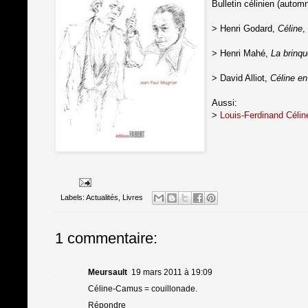
Bulletin célinien (autom
> Henri Godard,
Céline
,
> Henri Mahé,
La brinqu
> David Alliot,
Céline en
Aussi:
>
Louis-Ferdinand Céline
Labels:
Actualités
,
Livres
1 commentaire:
Meursault
19 mars 2011 à 19:09
Céline-Camus = couillonade.
Répondre