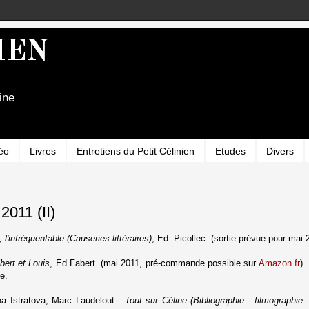
IEN
ine
éo
Livres
Entretiens du Petit Célinien
Etudes
Divers
2011 (II)
, l'infréquentable (Causeries littéraires)
, Ed. Picollec. (sortie prévue pour mai 
bert et Louis
, Ed.Fabert. (mai 2011, pré-commande possible sur
Amazon.fr
).
e.
na Istratova, Marc Laudelout :
Tout sur Céline (Bibliographie - filmographie 