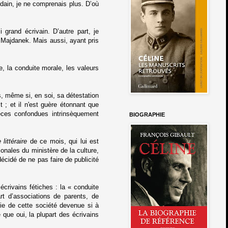
udain, je ne comprenais plus. D’où
 grand écrivain. D’autre part, je
 Majdanek. Mais aussi, ayant pris
re, la conduite morale, les valeurs
s, même si, en soi, sa détestation
t ; et il n'est guère étonnant que
èces confondues intrinsèquement
BIOGRAPHIE
littéraire
de ce mois, qui lui est
onales du ministère de la culture,
décidé de ne pas faire de publicité
crivains fétiches : la « conduite
rt d’associations de parents, de
fie de cette société devenue si à
 que oui, la plupart des écrivains