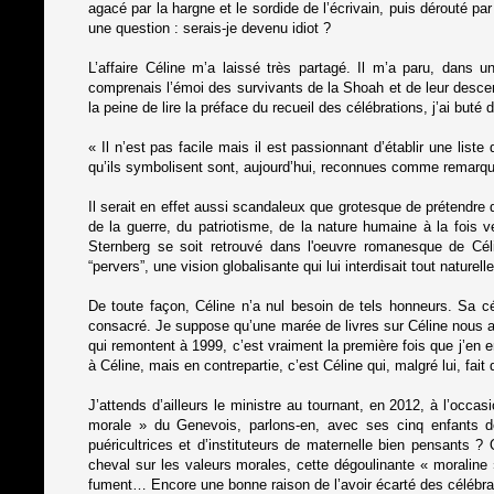
agacé par la hargne et le sordide de l’écrivain, puis dérouté p
une question : serais-je devenu idiot ?
L’affaire Céline m’a laissé très partagé. Il m’a paru, dans u
comprenais l’émoi des survivants de la Shoah et de leur desce
la peine de lire la préface du recueil des célébrations, j’ai buté 
« Il n’est pas facile mais il est passionnant d’établir une liste
qu’ils symbolisent sont, aujourd’hui, reconnues comme remarqu
Il serait en effet aussi scandaleux que grotesque de prétendre 
de la guerre, du patriotisme, de la nature humaine à la fois ve
Sternberg se soit retrouvé dans l'oeuvre romanesque de Cél
“pervers”, une vision globalisante qui lui interdisait tout nature
De toute façon, Céline n’a nul besoin de tels honneurs. Sa c
consacré. Je suppose qu’une marée de livres sur Céline nous att
qui remontent à 1999, c’est vraiment la première fois que j’en en
à Céline, mais en contrepartie, c’est Céline qui, malgré lui, fait 
J’attends d’ailleurs le ministre au tournant, en 2012, à l’occ
morale » du Genevois, parlons-en, avec ses cinq enfants dél
puéricultrices et d’instituteurs de maternelle bien pensants 
cheval sur les valeurs morales, cette dégoulinante « moraline 
fument… Encore une bonne raison de l’avoir écarté des célébr