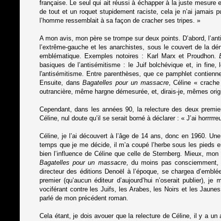
française. Le seul qui ait réussi à échapper à la juste mesure et
de tout et un roquet stupidement raciste, cela je n’ai jamais p
l’homme ressemblait à sa façon de cracher ses tripes. »
A mon avis, mon père se trompe sur deux points. D’abord, l’an
l’extrême-gauche et les anarchistes, sous le couvert de la déno
emblématique. Exemples notoires : Karl Marx et Proudhon.
basiques de l’antisémitisme : le Juif bolchévique et, in fine,
l'antisémitisme. Entre parenthèses, que ce pamphlet contienn
Ensuite, dans
Bagatelles pour un massacre
, Céline « crach
outrancière, même hargne démesurée, et, dirais-je, mêmes origi
Cependant, dans les années 90, la relecture des deux premier
Céline, nul doute qu’il se serait borné à déclarer : « J’ai horrr
Céline, je l’ai découvert à l’âge de 14 ans, donc en 1960. Un
temps que je me décide, il m’a coupé l’herbe sous les pieds
bien l’influence de Céline que celle de Sternberg. Mieux, mon m
Bagatelles pour un massacre
, du moins pas consciemment, c
directeur des éditions Denoël à l’époque, se chargea d’emb
premier (qu’aucun éditeur d’aujourd’hui n’oserait publier), 
vociférant contre les Juifs, les Arabes, les Noirs et les Jau
parlé de mon précédent roman.
Cela étant, je dois avouer que la relecture de Céline, il y a 