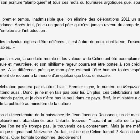
ar son écriture “alambiquée” et tous ces mots ou tournures argotiques que, so
n premier temps, inadmissible que l’on élimine des célébrations 2011 un si
ndance. Après tout, j’ai eu un grand-père qui n’est jamais revenu du camp de
d’emblée sur l’introduction :
 des individus dignes d’être célébrés ; c’est-à-dire de ceux dont la vie, l’œuv
ables. »
que la « vie, la conduite morale et les valeurs » de Céline ont été exemplaire
ule et meurtrière, et son nihilisme rageur pourraient être portés à son crédi
ine. A la différence près que mon père estimait l'être humain toutes esp
llement de recourir à la théorie d'un quelconque bouc émissaire.
élébration passera par d’autres biais. Premier signe, le numéro du
Magazine 
end aussi. Donc, je ne m’en fais pas pour lui. En plus, ces célébrations nati
tends parler, et je dois n’être pas le seul dans ce pays. Bref, le ministère a 
de la publicité au ministère de la culture.
asion du tricentenaire de la naissance de Jean-Jacques Rousseau, un de mes é
ibérément abandonnés aux Enfants trouvés. Y-aura-t-il un tollé de la pa
? Que l’on ne s’y trompe pas, je trouverais cela consternant. Mais je me mé
» que stigmatisait Nietzsche. Au fait, est-ce que Céline fumait ? Sans doute
ations. Quel horrible bonhomme, décidément !