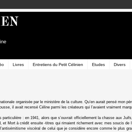
IEN
ine
éo
Livres
Entretiens du Petit Célinien
Etudes
Divers
 nationale organisée par le ministère de la culture. Qu’en aurait pensé mon 
sse, il avait recensé Céline parmi les créateurs qui l’avaient vraiment marq
 particulière : en 1941, alors que s’ouvrait officiellement la chasse aux Juifs
, et Mort à crédit ensuite -titres qui rimaient richement avec mes soucis de
antisémitisme viscéral de celui que je considère encore comme le plus grand 