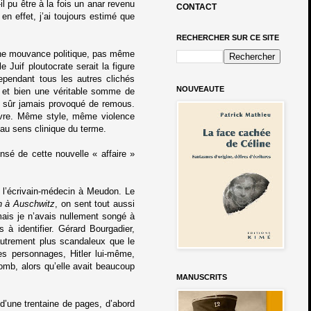
il pu être à la fois un anar revenu
CONTACT
en effet, j’ai toujours estimé que
RECHERCHER SUR CE SITE
cune mouvance politique, pas même
 Juif ploutocrate serait la figure
cependant tous les autres clichés
NOUVEAUTE
bel et bien une véritable somme de
n sûr jamais provoqué de remous.
uvre. Même style, même violence
 au sens clinique du terme.
sé de cette nouvelle « affaire »
z l’écrivain-médecin à Meudon. Le
n à Auschwitz
, on sent tout aussi
ais je n’avais nullement songé à
à identifier. Gérard Bourgadier,
autrement plus scandaleux que le
es personnages, Hitler lui-même,
omb, alors qu’elle avait beaucoup
MANUSCRITS
 d’une trentaine de pages, d’abord