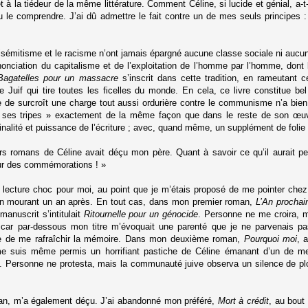
 à la tiédeur de la même littérature. Comment Céline, si lucide et génial, a-t-
u le comprendre. J’ai dû admettre le fait contre un de mes seuls principes : 
tisémitisme et le racisme n’ont jamais épargné aucune classe sociale ni au
nciation du capitalisme et de l’exploitation de l’homme par l’homme, dont le
Bagatelles pour un massacre
s’inscrit dans cette tradition, en rameutant 
 le Juif qui tire toutes les ficelles du monde. En cela, ce livre constitue 
e de surcroît une charge tout aussi ordurière contre le communisme n’a bie
e ses tripes » exactement de la même façon que dans le reste de son œ
nalité et puissance de l’écriture ; avec, quand même, un supplément de folie
s romans de Céline avait déçu mon père. Quant à savoir ce qu’il aurait pen
rreur des commémorations ! »
e lecture choc pour moi, au point que je m’étais proposé de me pointer che
 en mourant un an après. En tout cas, dans mon premier roman,
L’An prochai
anuscrit s’intitulait
Ritournelle pour un génocide
. Personne ne me croira, m
ar par-dessous mon titre m’évoquait une parenté que je ne parvenais pas 
lée de me rafraîchir la mémoire. Dans mon deuxième roman,
Pourquoi moi
, 
je me suis même permis un horrifiant pastiche de Céline émanant d’un de m
nes. Personne ne protesta, mais la communauté juive observa un silence de pl
un an, m’a également déçu. J’ai abandonné mon préféré,
Mort à crédit
, au bout