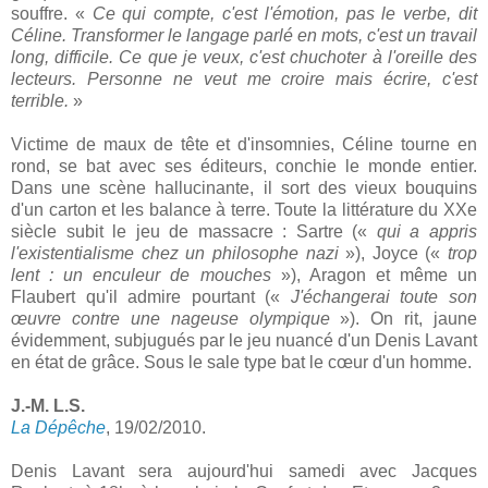
souffre. «
Ce qui compte, c'est l'émotion, pas le verbe, dit
Céline. Transformer le langage parlé en mots, c'est un travail
long, difficile. Ce que je veux, c'est chuchoter à l'oreille des
lecteurs. Personne ne veut me croire mais écrire, c'est
terrible.
»
Victime de maux de tête et d'insomnies, Céline tourne en
rond, se bat avec ses éditeurs, conchie le monde entier.
Dans une scène hallucinante, il sort des vieux bouquins
d'un carton et les balance à terre. Toute la littérature du XXe
siècle subit le jeu de massacre : Sartre («
qui a appris
l'existentialisme chez un philosophe nazi
»), Joyce («
trop
lent : un enculeur de mouches
»), Aragon et même un
Flaubert qu'il admire pourtant («
J'échangerai toute son
œuvre contre une nageuse olympique
»). On rit, jaune
évidemment, subjugués par le jeu nuancé d'un Denis Lavant
en état de grâce. Sous le sale type bat le cœur d'un homme.
J.-M. L.S.
La Dépêche
, 19/02/2010.
Denis Lavant sera aujourd'hui samedi avec Jacques