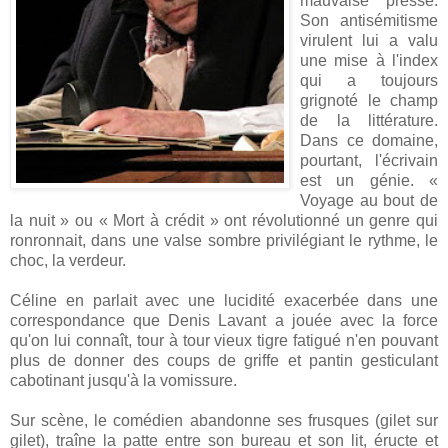
mauvaise presse.
Son antisémitisme
virulent lui a valu
une mise à l'index
qui a toujours
grignoté le champ
de la littérature.
Dans ce domaine,
pourtant, l'écrivain
est un génie. «
Voyage au bout de
la nuit » ou « Mort à crédit » ont révolutionné un genre qui
ronronnait, dans une valse sombre privilégiant le rythme, le
choc, la verdeur.
Céline en parlait avec une lucidité exacerbée dans une
correspondance que Denis Lavant a jouée avec la force
qu'on lui connaît, tour à tour vieux tigre fatigué n'en pouvant
plus de donner des coups de griffe et pantin gesticulant
cabotinant jusqu'à la vomissure.
Sur scène, le comédien abandonne ses frusques (gilet sur
gilet), traîne la patte entre son bureau et son lit, éructe et