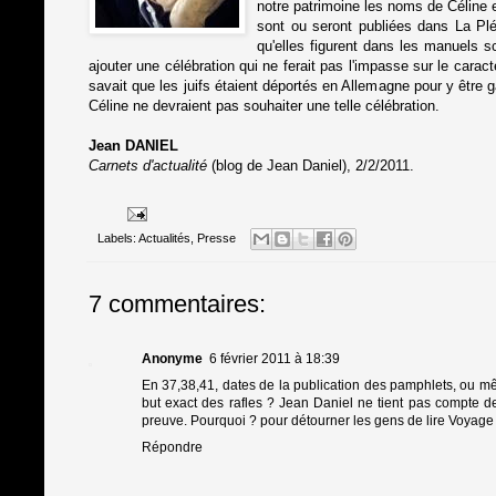
notre patrimoine les noms de Céline e
sont ou seront publiées dans La Pléi
qu'elles figurent dans les manuels s
ajouter une célébration qui ne ferait pas l'impasse sur le cara
savait que les juifs étaient déportés en Allemagne pour y être 
Céline ne devraient pas souhaiter une telle célébration.
Jean DANIEL
Carnets d'actualité
(blog de Jean Daniel), 2/2/2011.
Labels:
Actualités
,
Presse
7 commentaires:
Anonyme
6 février 2011 à 18:39
En 37,38,41, dates de la publication des pamphlets, ou mê
but exact des rafles ? Jean Daniel ne tient pas compte de l
preuve. Pourquoi ? pour détourner les gens de lire Voyage
Répondre