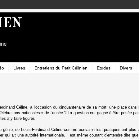
IEN
ine
éo
Livres
Entretiens du Petit Célinien
Etudes
Divers
is-Ferdinand Céline, à l'occasion du cinquantenaire de sa mort, une place da
Célébrations nationales » de l'année ? La question eut gagné à être posée par
tés à y faire figurer.
e le génie, de Louis-Ferdinand Céline comme écrivain n'est pratiquement plus
r qui ait une autorité internationale. Il est même courant d'entendre dire que