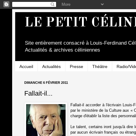
LE PETIT CÉLIN
Site entièrement consacré à Louis-Ferdinand Cél
Actualités & archives céliniennes
Accueil
Actualités
Presse
Théâtre
Radio/Vid
DIMANCHE 6 FÉVRIER 2011
Fallait-il...
Fallait-il accorder à l'écrivain Lou
par le ministère de la Culture aux « 
charge d'établir la liste des personnali
Le talent, certains iront jusqu'à dir
par aucun écrivain français ou étrange