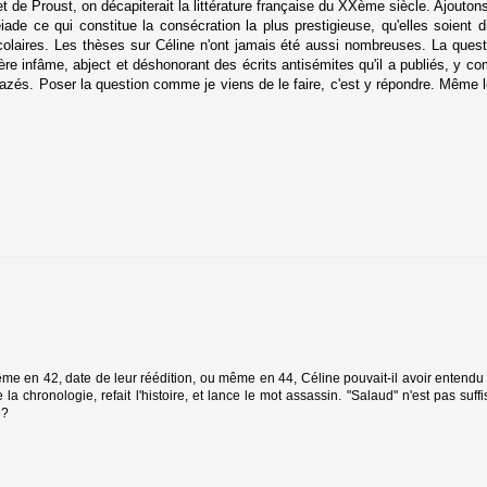
t de Proust, on décapiterait la littérature française du XXème siècle. Ajouto
ade ce qui constitue la consécration la plus prestigieuse, qu'elles soient d
colaires. Les thèses sur Céline n'ont jamais été aussi nombreuses. La questi
ctère infâme, abject et déshonorant des écrits antisémites qu'il a publiés, y
gazés. Poser la question comme je viens de le faire, c'est y répondre. Même 
me en 42, date de leur réédition, ou même en 44, Céline pouvait-il avoir entendu 
a chronologie, refait l'histoire, et lance le mot assassin. "Salaud" n'est pas suff
 ?