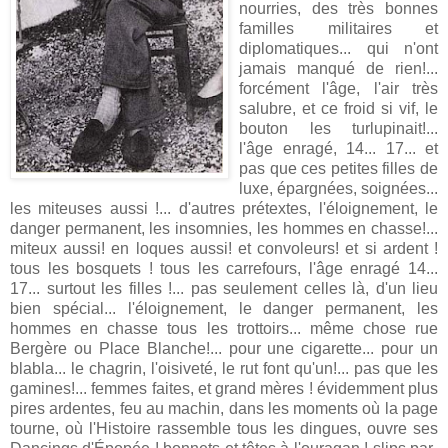
nourries, des très bonnes
familles militaires et
diplomatiques... qui n'ont
jamais manqué de rien!...
forcément l'âge, l'air très
salubre, et ce froid si vif, le
bouton les turlupinait!...
l'âge enragé, 14... 17... et
pas que ces petites filles de
luxe, épargnées, soignées...
les miteuses aussi !... d'autres prétextes, l'éloignement, le
danger permanent, les insomnies, les hommes en chasse!...
miteux aussi! en loques aussi! et convoleurs! et si ardent !
tous les bosquets ! tous les carrefours, l'âge enragé 14...
17... surtout les filles !... pas seulement celles là, d'un lieu
bien spécial... l'éloignement, le danger permanent, les
hommes en chasse tous les trottoirs... même chose rue
Bergère ou Place Blanche!... pour une cigarette... pour un
blabla... le chagrin, l'oisiveté, le rut font qu'un!... pas que les
gamines!... femmes faites, et grand mères ! évidemment plus
pires ardentes, feu au machin, dans les moments où la page
tourne, où l'Histoire rassemble tous les dingues, ouvre ses