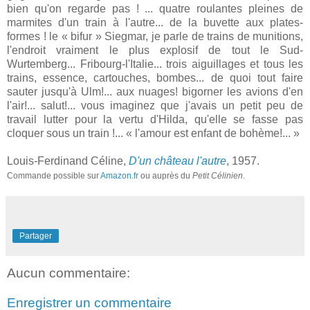
bien qu'on regarde pas ! ... quatre roulantes pleines de
marmites d'un train à l'autre... de la buvette aux plates-
formes ! le « bifur » Siegmar, je parle de trains de munitions,
l'endroit vraiment le plus explosif de tout le Sud-
Wurtemberg... Fribourg-l'Italie... trois aiguillages et tous les
trains, essence, cartouches, bombes... de quoi tout faire
sauter jusqu'à Ulm!... aux nuages! bigorner les avions d'en
l'air!... salut!... vous imaginez que j'avais un petit peu de
travail lutter pour la vertu d'Hilda, qu'elle se fasse pas
cloquer sous un train !... « l'amour est enfant de bohème!... »
Louis-Ferdinand Céline,
D'un château l'autre
, 1957.
Commande possible sur
Amazon.fr
ou auprès du
Petit Célinien
.
Partager
Aucun commentaire:
Enregistrer un commentaire