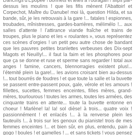
Dancings d'Épopée ! bonnets et têtes à l'ouragan ! slips par-
dessus les moulins ! que les fifis mènent l'Abattoir! et
Corpechot, Maître du Danube! moi là, question Hilda, et sa
bande, sûr, je les retrouvais à la gare !... fatales ! espionnes,
troubades, mînistresses, gardes-barrières, mélimélo !... aux
salles d'attente ! l'attirance viande fraîche et trains de
troupes, plus le piano et les « roulantes », vous représentez
ces scènes d'orgies ! un petit peu autre chose de bandant
que les pauvres petites branlettes verbeuses des Dix-sept
Magots et Neuilly!... il faut la faim et les phosphores pour
que ça se donne et ruse et sperme sans regarder ! total aux
anges ! famine, cancers, blennorragies existent plus!...
l'éternité plein la gare!... les avions croisant bien au-dessus
!... tout bourrés de foudres ! et que toute la salle et la buvette
se passent entre-passent poux, gale, vérole et les amours !
fillettes, sucettes, femmes enceintes, filles mères, grand-
mères, tourlourous ! toutes les armes, toutes les armées, des
cinquante trains en attente... toute la buvette entonne en
choeur ! Marlène! la! la! sol dièse! à trois... quatre voix !
passionnément ! et enlacés !... à la renverse plein les
fauteuils !... à trois sur les genoux du pianiste! trois de mes
femmes enceintes !... et bien sûr, en plus, entendu, pain à
gogo ! boules ! et gamelles ! ... et sans tickets ! vous pensez