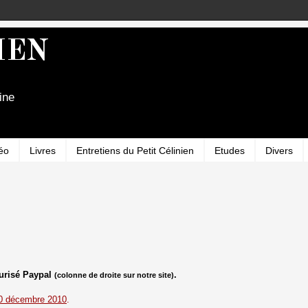
IEN
ine
éo
Livres
Entretiens du Petit Célinien
Etudes
Divers
urisé Paypal
.
(colonne de droite sur notre site)
20 décembre 2010
.