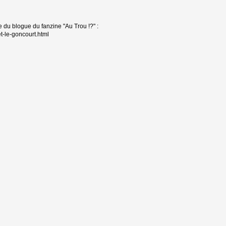
e du blogue du fanzine "Au Trou !?" :
et-le-goncourt.html