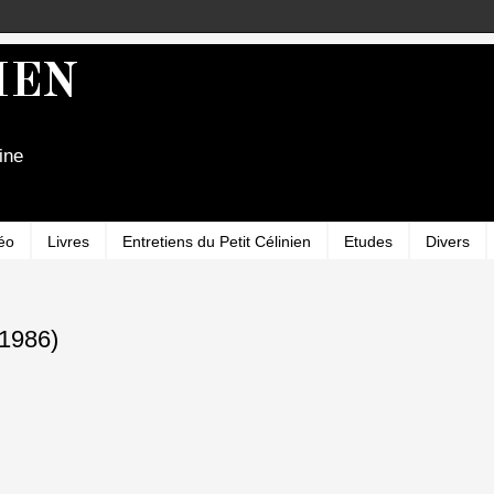
IEN
ine
éo
Livres
Entretiens du Petit Célinien
Etudes
Divers
(1986)