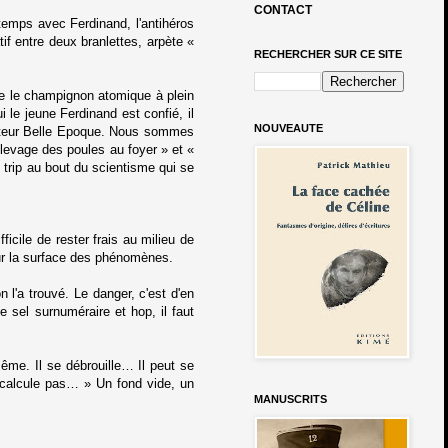
CONTACT
temps avec Ferdinand, l'antihéros
if entre deux branlettes, arpète «
RECHERCHER SUR CE SITE
être le champignon atomique à plein
 le jeune Ferdinand est confié, il
NOUVEAUTE
sateur Belle Epoque. Nous sommes
Elevage des poules au foyer » et «
 trip au bout du scientisme qui se
icile de rester frais au milieu de
sur la surface des phénomènes.
n l'a trouvé. Le danger, c'est d'en
 sel surnuméraire et hop, il faut
même. Il se débrouille… Il peut se
e calcule pas… » Un fond vide, un
MANUSCRITS