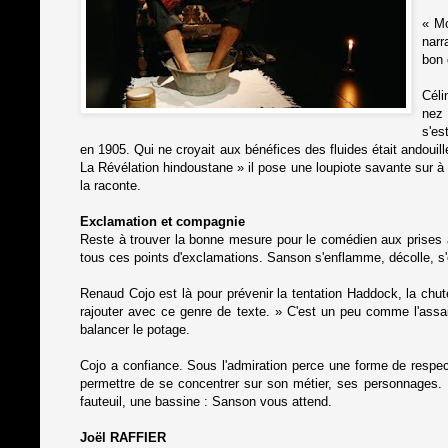
« Mo
narr
bon 
Céli
nez 
s'es
en 1905. Qui ne croyait aux bénéfices des fluides était andouil
La Révélation hindoustane » il pose une loupiote savante sur à 
la raconte.
Exclamation et compagnie
Reste à trouver la bonne mesure pour le comédien aux prises ave
tous ces points d'exclamations. Sanson s'enflamme, décolle, s'é
Renaud Cojo est là pour prévenir la tentation Haddock, la chute 
rajouter avec ce genre de texte. » C'est un peu comme l'assai
balancer le potage.
Cojo a confiance. Sous l'admiration perce une forme de respect 
permettre de se concentrer sur son métier, ses personnages. Il
fauteuil, une bassine : Sanson vous attend.
Joël RAFFIER