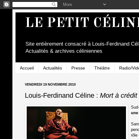
LE PETIT CÉLIN
Site entièrement consacré à Louis-Ferdinand Cél
Actualités & archives céliniennes
Accueil
Actualités
Presse
Théâtre
Radio/Vid
VENDREDI 19 NOVEMBRE 2010
Louis-Ferdinand Céline :
Mort à crédit
Sud
une
Sans
pend
rôle