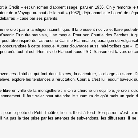
rt à Crédit » est un roman d'apprentissage, paru en 1936. On y remonte le 
ateur de « Voyage au bout de la nuit » (1932), déjà anarchiste bourré de négat
débarras » casé par ses parents.
ne ne croit pas à la religion scientifique. Il la pressent nocive et flaire peut-
d'avenir. D'un rire mauvais, il se moque. Pour son Courtial des Pereires, à qui
t peut-être inspiré de l'astronome Camille Flammarion, parangon du vulgari
le obscurantiste à cette époque. Auteur d'ouvrages aussi hétéroclites que « l'
peu près tout, il est l'Homais de Flaubert sous LSD. Sanson est la voix de ce
c ces diatribes qui font dans l'excès, la caricature, la charge au sabre. Diff
lève, explore les tendances à l'éructation. Courtial c'est lui, esquif baveux 
libre en vrille de la montgolfière : « On a cherché un équilibre, je crois qu'o
sonnement. Il faut saler pour atteindre le summum de goût mais un grain de
pour le poète du Petit Théâtre, lieu. « Il est à fond. Son patron, c'est lui-
 n'a pas la tête prise par les attentes de subventions, les diffuseurs, il n