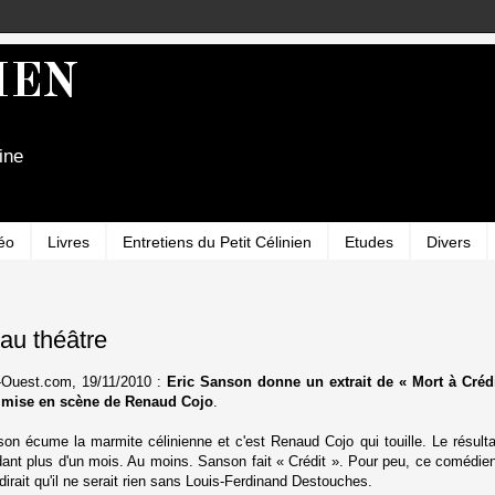
IEN
ine
éo
Livres
Entretiens du Petit Célinien
Etudes
Divers
au théâtre
-Ouest.com
, 19/11/2010 :
Eric Sanson donne un extrait de « Mort à Créd
 mise en scène de Renaud Cojo
.
on écume la marmite célinienne et c'est Renaud Cojo qui touille. Le résultat
ant plus d'un mois. Au moins. Sanson fait « Crédit ». Pour peu, ce comédien q
 dirait qu'il ne serait rien sans Louis-Ferdinand Destouches.