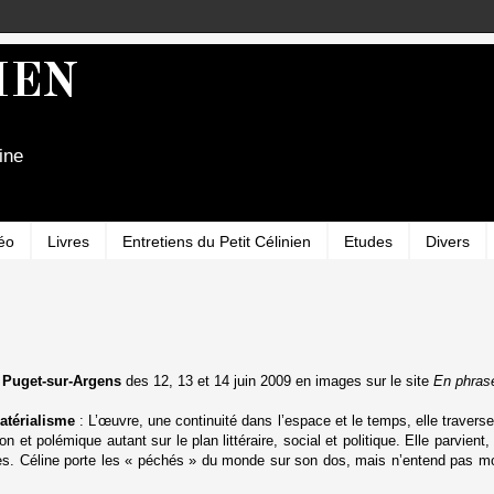
IEN
ine
éo
Livres
Entretiens du Petit Célinien
Etudes
Divers
 Puget-sur-Argens
des 12, 13 et 14 juin 2009 en images sur le site
En phrase
atérialisme
: L’œuvre, une continuité dans l’espace et le temps, elle traverse
n et polémique autant sur le plan littéraire, social et politique. Elle parvient
ces. Céline porte les « péchés » du monde sur son dos, mais n’entend pas mou