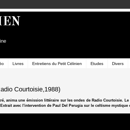
IEN
ine
éo
Livres
Entretiens du Petit Célinien
Etudes
Divers
adio Courtoisie,1988)
, anima une émission littéraire sur les ondes de Radio Courtoisie. Le 2 fé
xtrait avec l'intervention de Paul Del Perugia sur le celtisme mystique 