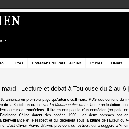
IEN
ine
éo
Livres
Entretiens du Petit Célinien
Etudes
Divers
imard - Lecture et débat à Toulouse du 2 au 6 j
010 annonce en première page qu'Antoine Gallimard, PDG des éditions du 
dre de la 6e édition du festival
Le Marathon des mots
. Une manifestation cons
lent auteurs et comédiens. Il lira en compagnie d'un comédien (on parle de
s-Ferdinand Céline datant des années 1950. Les deux hommes ont e
a bienveillance et le respect et qui dégénéra sous la plume de l'auteur du
V
ine. C'est Olivier Poivre d'Arvor, président du festival, qui a suggéré à Anto