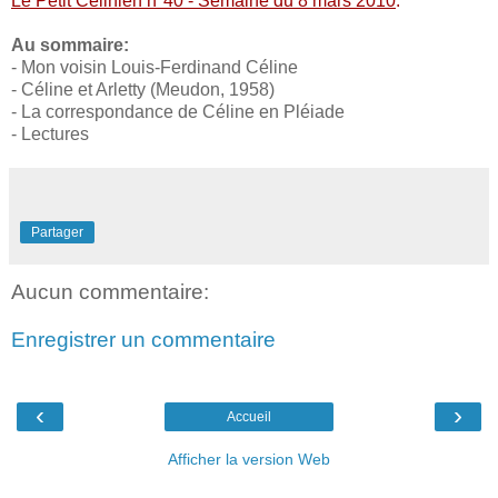
Le Petit Célinien n°40 - Semaine du 8 mars 2010
.
Au sommaire:
- Mon voisin Louis-Ferdinand Céline
- Céline et Arletty (Meudon, 1958)
- La correspondance de Céline en Pléiade
- Lectures
Partager
Aucun commentaire:
Enregistrer un commentaire
‹
›
Accueil
Afficher la version Web