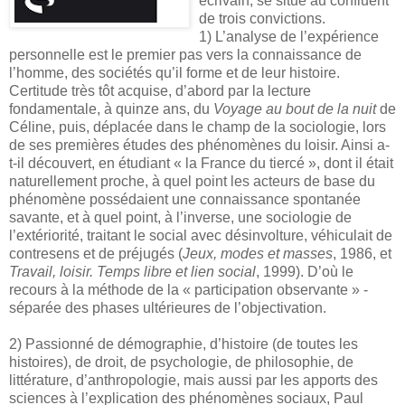
écrivain, se situe au confluent
de trois convictions.
1) L’analyse de l’expérience
personnelle est le premier pas vers la connaissance de
l’homme, des sociétés qu’il forme et de leur histoire.
Certitude très tôt acquise, d’abord par la lecture
fondamentale, à quinze ans, du
Voyage au bout de la nuit
de
Céline, puis, déplacée dans le champ de la sociologie, lors
de ses premières études des phénomènes du loisir. Ainsi a-
t-il découvert, en étudiant « la France du tiercé », dont il était
naturellement proche, à quel point les acteurs de base du
phénomène possédaient une connaissance spontanée
savante, et à quel point, à l’inverse, une sociologie de
l’extériorité, traitant le social avec désinvolture, véhiculait de
contresens et de préjugés (
Jeux, modes et masses
, 1986, et
Travail, loisir. Temps libre et lien social
, 1999). D’où le
recours à la méthode de la « participation observante » -
séparée des phases ultérieures de l’objectivation.
2) Passionné de démographie, d’histoire (de toutes les
histoires), de droit, de psychologie, de philosophie, de
littérature, d’anthropologie, mais aussi par les apports des
sciences à l’explication des phénomènes sociaux, Paul