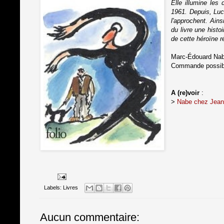
Elle illumine les
1961. Depuis, Luc
l'approchent. Ains
du livre une hist
de cette héroïne ré
Marc-Édouard Na
Commande possib
A (re)voir
:
>
Nabe chez Jean-
Labels:
Livres
Aucun commentaire: