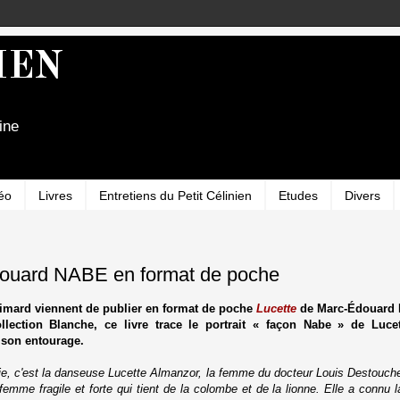
IEN
ine
éo
Livres
Entretiens du Petit Célinien
Etudes
Divers
ouard NABE en format de poche
limard viennent de publier en format de poche
Lucette
de Marc-Édouard N
llection Blanche, ce livre trace le portrait « façon Nabe » de Luce
 son entourage.
cie, c'est la danseuse Lucette Almanzor, la femme du docteur Louis Destouches
emme fragile et forte qui tient de la colombe et de la lionne. Elle a connu la g