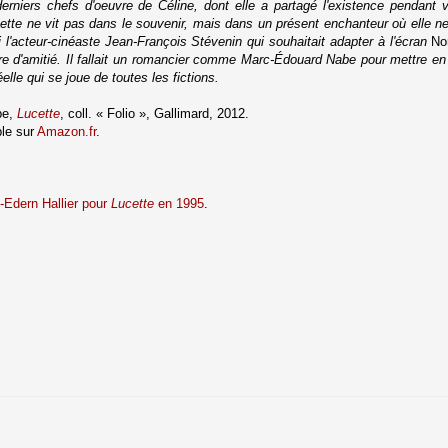
 derniers chefs d'oeuvre de Céline, dont elle a partagé l'existence pendant 
ette ne vit pas dans le souvenir, mais dans un présent enchanteur où elle 
i l'acteur-cinéaste Jean-François Stévenin qui souhaitait adapter à l'écran
No
oire d'amitié. Il fallait un romancier comme Marc-Édouard Nabe pour mettre en
elle qui se joue de toutes les fictions.
be,
Lucette
, coll.
«
Folio
»
, Gallimard, 2012.
le sur
Amazon.fr
.
Edern Hallier pour
Lucette
en 1995
.