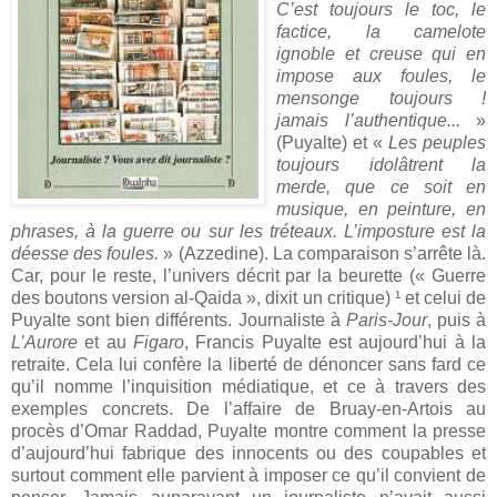
C’est toujours le toc, le
factice, la camelote
ignoble et creuse qui en
impose aux foules, le
mensonge toujours !
jamais l’authentique...
»
(Puyalte) et «
Les peuples
toujours idolâtrent la
merde, que ce soit en
musique, en peinture, en
phrases, à la guerre ou sur les tréteaux. L’imposture est la
déesse des foules.
» (Azzedine). La comparaison s’arrête là.
Car, pour le reste, l’univers décrit par la beurette (« Guerre
des boutons version al-Qaida », dixit un critique) ¹ et celui de
Puyalte sont bien différents. Journaliste à
Paris-Jour
, puis à
L’Aurore
et au
Figaro
, Francis Puyalte est aujourd’hui à la
retraite. Cela lui confère la liberté de dénoncer sans fard ce
qu’il nomme l’inquisition médiatique, et ce à travers des
exemples concrets. De l’affaire de Bruay-en-Artois au
procès d’Omar Raddad, Puyalte montre comment la presse
d’aujourd’hui fabrique des innocents ou des coupables et
surtout comment elle parvient à imposer ce qu’il convient de