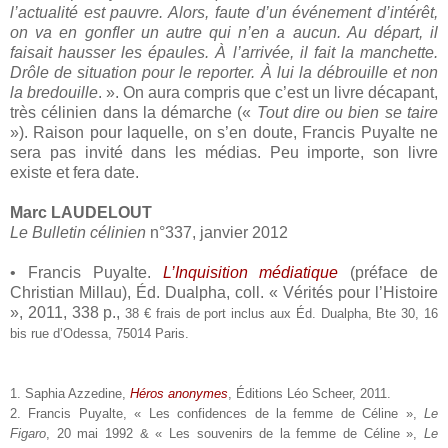
l’actualité est pauvre. Alors, faute d’un événement d’intérêt,
on va en gonfler un autre qui n’en a aucun. Au départ, il
faisait hausser les épaules. À l’arrivée, il fait la manchette.
Drôle de situation pour le reporter. À lui la débrouille et non
la bredouille
. ». On aura compris que c’est un livre décapant,
très célinien dans la démarche («
Tout dire ou bien se taire
»). Raison pour laquelle, on s’en doute, Francis Puyalte ne
sera pas invité dans les médias. Peu importe, son livre
existe et fera date.
Marc LAUDELOUT
Le Bulletin célinien
n°337, janvier 2012
• Francis Puyalte.
L’Inquisition médiatique
(préface de
Christian Millau), Éd. Dualpha, coll. « Vérités pour l’Histoire
», 2011, 338 p.,
38 € frais de port inclus aux Éd. Dualpha, Bte 30, 16
bis rue d’Odessa, 75014 Paris.
1. Saphia Azzedine,
Héros anonymes
, Éditions Léo Scheer, 2011.
2. Francis Puyalte, « Les confidences de la femme de Céline »,
Le
Figaro
, 20 mai 1992 & « Les souvenirs de la femme de Céline »,
Le