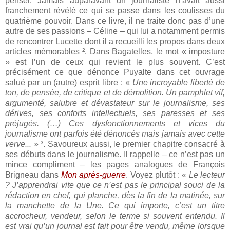
penser. Jamais auparavant un journaliste n’avait aussi
franchement révélé ce qui se passe dans les coulisses du
quatrième pouvoir. Dans ce livre, il ne traite donc pas d’une
autre de ses passions – Céline – qui lui a notamment permis
de rencontrer Lucette dont il a recueilli les propos dans deux
articles mémorables ². Dans Bagatelles, le mot « imposture
» est l’un de ceux qui revient le plus souvent. C’est
précisément ce que dénonce Puyalte dans cet ouvrage
salué par un (autre) esprit libre : «
Une incroyable liberté de
ton, de pensée, de critique et de démolition. Un pamphlet vif,
argumenté, salubre et dévastateur sur le journalisme, ses
dérives, ses conforts intellectuels, ses paresses et ses
préjugés. (…) Ces dysfonctionnements et vices du
journalisme ont parfois été dénoncés mais jamais avec cette
verve...
» ³. Savoureux aussi, le premier chapitre consacré à
ses débuts dans le journalisme. Il rappelle – ce n’est pas un
mince compliment – les pages analogues de François
Brigneau dans
Mon après-guerre
. Voyez plutôt : «
Le lecteur
? J’apprendrai vite que ce n’est pas le principal souci de la
rédaction en chef, qui planche, dès la fin de la matinée, sur
la manchette de la Une. Ce qui importe, c’est un titre
accrocheur, vendeur, selon le terme si souvent entendu. Il
est vrai qu’un journal est fait pour être vendu, même lorsque