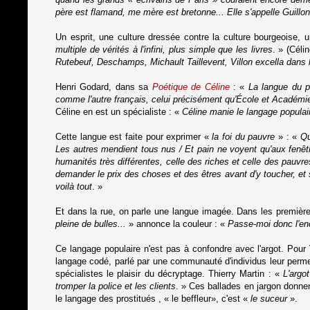
père est flamand, me mère est bretonne... Elle s'appelle Guillo
Un esprit, une culture dressée contre la culture bourgeoise,
multiple de vérités à l'infini, plus simple que les livres
. » (Céli
Rutebeuf, Deschamps, Michault Taillevent, Villon excella dans l
Henri Godard, dans sa
Poétique de Céline
: «
La langue du p
comme l'autre français, celui précisément qu'École et Académie
Céline en est un spécialiste : «
Céline manie le langage popula
Cette langue est faite pour exprimer «
la foi du pauvre
» : «
Qu
Les autres mendient tous nus / Et pain ne voyent qu'aux fenêt
humanités très différentes, celle des riches et celle des pauvre
demander le prix des choses et des êtres avant d'y toucher, et su
voilà tout
. »
Et dans la rue, on parle une langue imagée. Dans les premiè
pleine de bulles...
» annonce la couleur : «
Passe-moi donc l'encr
Ce langage populaire n'est pas à confondre avec l'argot. Pour V
langage codé, parlé par une communauté d'individus leur perme
spécialistes le plaisir du décryptage. Thierry Martin : «
L'argot
tromper la police et les clients
. » Ces ballades en jargon donnen
le langage des prostitués , « le beffleur», c'est «
le suceur
».