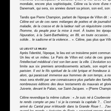
mondiale, encore plus sophistiquée, Céline va la vivre d'une m
Danemark, qui sera, six années durant sa prison, son exil, son a
Tandis que Pierre Champion, parlant de l'époque de Villon dit :
Céline est un de ces rares mélanges de poètes et de journalis
maladie, de la crasse et de la laideur naît un réquisitoire contre
l'homme, du peuple pour la mise à mort. À toutes les époq
l'épuration, à la Saint-Barthelémy, en 89, en toute occasion...
solide... le sadisme et la violence...
». Céline, pas plus que Vill
LE LIEU ET LE MILIEU
Après l'identité, l'époque, le lieu est un troisième point commun 
Un
lieu
et un
milieu
. Le Paris de Villon est celui de ces gr
l'intellectuel médiéval c'est son lien avec la ville. L'évolution s
limite aux six premiers arrondissements actuels, son esprit 
parisien. Il est le fils spirituel de la cité lyrique et frondeus
alors, qui paraissait immense aux hommes de son temps, a nour
nous sera révélé par une connaissance plus parfaite des familles
nombreuses éditions des deux testaments du mauvais et glorie
Juiverie, devant le Palais, rue Saint-Jacques.
» (Pierre Champio
Céline revendique la même culture : «
Je suis né à Courbevoie !
te rends compte un peu ! si je la connais la capitale ?... C'e
arrivé du Cantal pour m'étourdir dans la Grande Roue !... J'a
quand les grands « écrivains de Paris » couraient encore derrièr