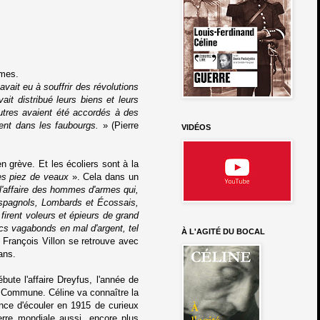
imes.
ait eu à souffrir des révolutions
it distribué leurs biens et leurs
utres avaient été accordés à des
ent dans les faubourgs.
» (Pierre
VIDÉOS
 grève. Et les écoliers sont à la
des piez de veaux
». Cela dans un
 l'affaire des hommes d'armes qui,
Espagnols, Lombards et Écossais,
irent voleurs et épieurs de grand
rcs vagabonds en mal d'argent, tel
À L'AGITÉ DU BOCAL
 François Villon se retrouve avec
ans.
bute l'affaire Dreyfus, l'année de
la Commune. Céline va connaître la
ance d'écouler en 1915 de curieux
rre mondiale aussi, encore plus