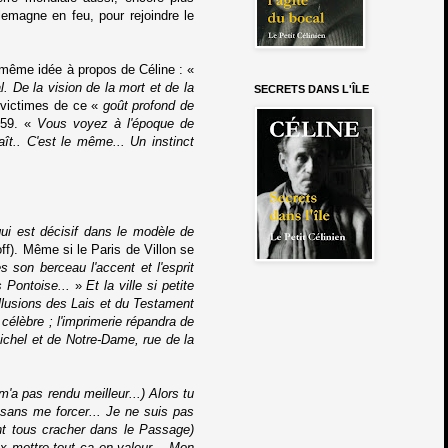
lemagne en feu, pour rejoindre le
même idée à propos de Céline : «
 De la vision de la mort et de la
SECRETS DANS L'ÎLE
, victimes de ce «
goût profond de
959. «
Vous voyez à l'époque de
aît.. C'est le même... Un instinct
ui est décisif dans le modèle de
ff). Même si le Paris de Villon se
s son berceau l'accent et l'esprit
ès Pontoise...
»
Et la ville si petite
llusions des Lais et du Testament
célèbre ; l'imprimerie répandra de
ichel et de Notre-Dame, rue de la
'a pas rendu meilleur...) Alors tu
 sans me forcer... Je ne suis pas
ent tous cracher dans le Passage)
eux mettre tout ça en valeur... Mon