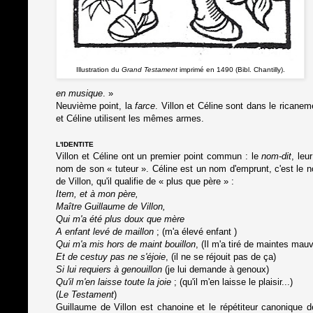
Illustration du
Grand Testament
imprimé en 1490 (Bibl. Chantilly).
en musique
. »
Neuvième point, la
farce
. Villon et Céline sont dans le rican
et Céline utilisent les mêmes armes.
L'IDENTITE
Villon et Céline ont un premier point commun : le
nom-dit
, leu
nom de son « tuteur ». Céline est un nom d'emprunt, c'est le n
de Villon, qu'il qualifie de « plus que père » :
Item, et à mon père,
Maître Guillaume de Villon,
Qui m'a été plus doux que mère
A enfant levé de maillon
; (m'a élevé enfant )
Qui m'a mis hors de maint bouillon
, (Il m'a tiré de maintes mauv
Et de cestuy pas ne s'éjoie
, (il ne se réjouit pas de ça)
Si lui requiers à genouillon
(je lui demande à genoux)
Qu'il m'en laisse toute la joie
; (qu'il m'en laisse le plaisir...)
(
Le Testament
)
Guillaume de Villon est chanoine et le répétiteur canonique de