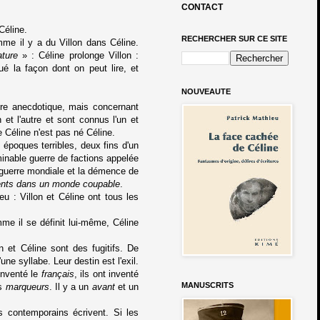
CONTACT
Céline.
RECHERCHER SUR CE SITE
mme il y a du Villon dans Céline.
ature
» : Céline prolonge Villon :
ué la façon dont on peut lire, et
NOUVEAUTE
ître anecdotique, mais concernant
 et l'autre et sont connus l'un et
e Céline n'est pas né Céline.
époques terribles, deux fins d'un
minable guerre de factions appelée
 guerre mondiale et la démence de
ents dans un monde coupable
.
eu : Villon et Céline ont tous les
e il se définit lui-même, Céline
n et Céline sont des fugitifs. De
ne syllabe. Leur destin est l'exil.
inventé le
français
, ils ont inventé
MANUSCRITS
es
marqueurs
. Il y a un
avant
et un
s contemporains écrivent. Si les