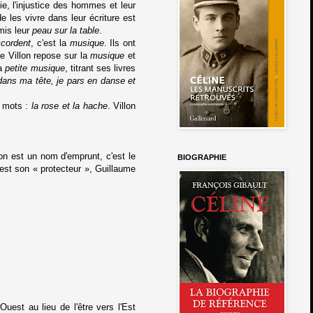
e, l'injustice des hommes et leur
de les vivre dans leur écriture est
 mis leur
peau sur la table
.
ccordent
, c'est la
musique
. Ils ont
de Villon repose sur la
musique
et
sa
petite musique
, titrant ses livres
dans ma tête, je pars en danse et
x mots :
la rose et la hache
. Villon
llon est un nom d'emprunt, c'est le
BIOGRAPHIE
 est son « protecteur », Guillaume
uest au lieu de l'être vers l'Est