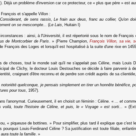
 Déjà un problème d'inversion car ce protecteur, ce « plus que père » est auss
François et s'appelle Villon :
, Considerant, de sens rassis, Le frain aux deus, franc au collier, Qu'on d
trement on se mescompte...
(
Le Lais
, Huitain I)
irconstances : ainsi, à l'Université, il est répertorié sous le nom de François
cus de Montcorbier de Paris
. » (Pierre Champion,
François Villon, sa vie, 
e François des Loges et lorsqu'il est hospitalisé à la suite d'une rixe en 1455
s de choses, tout le monde sait qu'il ne s'appelait pas Céline, mais Louis
cipal de Clichy, le docteur Louis Destouches se décide à faire parvenir à d
identité, craignant d'être reconnu et de perdre son crédit auprès de sa clientèle
une notoriété quelconque, je pensais simplement en tirer un honnête bénéfice, 
ures pour tous
, 1957).
ns l'anonymat. Curieusement, il en choisit un féminin : Céline. «
... et comme
ilà, toute l'histoire de Céline, et puis, le « Voyage » est sorti...
» (Ext
u, « piqueuse de bottines. » Pour simplifier, plus tard il explique que c'est 
s pourquoi Louis-Ferdinand Céline ? Sa justification est toute filiale, enfanti
 aura toute la famille
. »