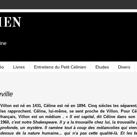
IEN
ine
éo
Livres
Entretiens du Petit Célinien
Etudes
Divers
ville
Villon est né en 1431, Céline est né en 1894. Cinq siècles les sépare
les rapprochent. Céline, lui-même, se sent proche de Villon. Pour Cél
français, Villon est un médium . «
Il est capital
, dit Céline dans son
1960,
c'est notre Shakespeare
.
Il y a la trouvaille chez lui, la trouvaill
profonde, un mystère. Il ramène tout à coup des mélancolies qui vienn
dessus de la nature humaine... qui n'a pas cette qualité-là. Et les fa