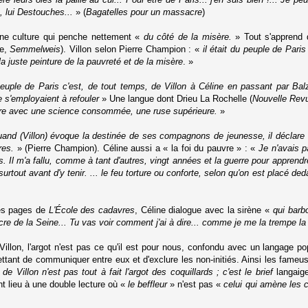
n, lui Destouches...
» (
Bagatelles pour un massacre
)
 une culture qui penche nettement «
du côté de la misère.
» Tout s'apprend 
ne,
Semmelweis
). Villon selon Pierre Champion : «
il était du peuple de Paris
a juste peinture de la pauvreté et de la misère
. »
euple de Paris c'est, de tout temps, de Villon à Céline en passant par Ba
 s'employaient à refouler
» Une langue dont Drieu La Rochelle (
Nouvelle Rev
ire avec une science consommée, une ruse supérieure.
»
and (Villon) évoque la destinée de ses compagnons de jeunesse, il déclare 
res.
» (Pierre Champion). Céline aussi a « la foi du pauvre » : «
Je n'avais p
s. Il m'a fallu, comme à tant d'autres, vingt années et la guerre pour apprend
rtout avant d'y tenir. ... le feu torture ou conforte, selon qu'on est placé de
res pages de
L'École des cadavres
, Céline dialogue avec la sirène «
qui barb
e de la Seine... Tu vas voir comment j'ai à dire... comme je me la trempe la bi
illon, l'argot n'est pas ce qu'il est pour nous, confondu avec un langage popu
ttant de communiquer entre eux et d'exclure les non-initiés. Ainsi les fame
 de Villon n'est pas tout à fait l'argot des coquillards ; c'est le brief
langai
t lieu à une double lecture où «
le beffleur
» n'est pas «
celui qui amène les