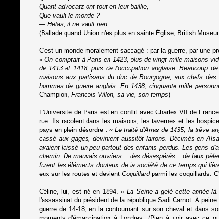
Quant advocatz ont tout en leur baillie,
Que vault le monde ?
— Hélas, il ne vault rien.
(Ballade quand Union n'es plus en sainte Église, British Museu
C'est un monde moralement saccagé : par la guerre, par une pro
«
On comptait à Paris en 1423, plus de vingt mille maisons vid
de 1413 et 1418, puis de l'occupation anglaise. Beaucoup de r
maisons aux partisans du duc de Bourgogne, aux chefs des fa
hommes de guerre anglais. En 1438, cinquante mille personne
Champion,
François Villon, sa vie, son temps
)
L'Université de Paris est en conflit avec Charles VII de Franc
rue. Ils racolent dans les maisons, les tavernes et les hospice
pays en plein désordre : «
Le traité d'Arras de 1435, la trêve a
cassé aux gages, devinrent aussitôt larrons. Décimés en Als
avaient laissé un peu partout des enfants perdus. Les gens d'a
chemin. De mauvais ouvriers... des désespérés... de faux pèlerin
furent les éléments douteux de la société de ce temps qui lièr
eux sur les routes et devient
Coquillard
parmi les coquillards. C'
Céline, lui, est né en 1894. «
La Seine a gelé cette année-là.
l'assassinat du président de la république Sadi Carnot. À pein
guerre de 14-18, en la contournant sur son cheval et dans son
moments d'émancipation à Londres. (Rien à voir avec ce qu