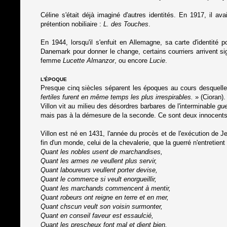
Céline s'était déjà imaginé d'autres identités. En 1917, il ava
prétention nobiliaire :
L. des Touches
.
En 1944, lorsqu'il s'enfuit en Allemagne, sa carte d'identité 
Danemark pour donner le change, certains courriers arrivent 
femme
Lucette Almanzor
, ou encore
Lucie
.
L'ÉPOQUE
Presque cinq siècles séparent les époques au cours desquelles
fertiles furent en même temps les plus irrespirables.
» (Cioran).
Villon vit au milieu des désordres barbares de l'interminable
gue
mais pas à la démesure de la seconde. Ce sont deux innocents d
Villon est né en 1431, l'année du procès et de l'exécution de 
fin d'un monde, celui de la chevalerie, que la guerré n'entretient
Quant les nobles usent de marchandises,
Quant les armes ne veullent plus servir,
Quant laboureurs veullent porter devise,
Quant le commerce si veult enorgueillir,
Quant les marchands commencent à mentir,
Quant robeurs ont reigne en terre et en mer,
Quant chscun veult son voisin surmonter,
Quant en conseil faveur est essaulcié,
Quant les prescheux font mal et dient bien,