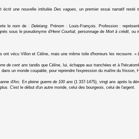
it écrit une nouvelle intitulée
Des vagues
, un premier essai narratif resté
porte le nom de :
Deletang
. Prénom : Louis-François. Profession : représe
signés sous le pseudonyme d'
Henri Courtial
, personnage de
Mort à crédit
, ou 
 ont vécu Villon et Céline, mais une même toile d'horreurs les recouvre. «
rre de cent ans
tandis que Céline, lui, échappe aux tranchées et à l'hécatom
ans un monde coupable, pour reprendre l'expression du maître du frisson, Hi
Jeanne d'Arc. En pleine
guerre de 100 ans
(1 337-1475), vingt ans après la déro
 plus. C'est le début d'un autre monde, celui des bourgeois, celui de l'argent.