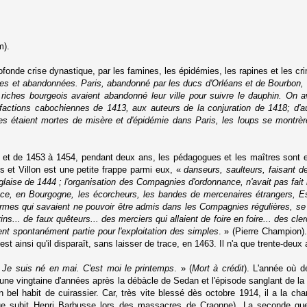
m).
fonde crise dynastique, par les famines, les épidémies, les rapines et les cr
es et abandonnées. Paris, abandonné par les ducs d'Orléans et de Bourbon, av
iches bourgeois avaient abandonné leur ville pour suivre le dauphin. On ava
ctions cabochiennes de 1413, aux auteurs de la conjuration de 1418; d'a
s étaient mortes de misère et d'épidémie dans Paris, les loups se montrèr
e et de 1453 à 1454, pendant deux ans, les pédagogues et les maîtres sont en
s et Villon est une petite frappe parmi eux, «
danseurs, saulteurs, faisant 
nglaise de 1444 ; l'organisation des Compagnies d'ordonnance, n'avait pas fait
ace, en Bourgogne, les écorcheurs, les bandes de mercenaires étrangers, 
rmes qui savaient ne pouvoir être admis dans les Compagnies régulières, se f
s... de faux quêteurs... des merciers qui allaient de foire en foire... des cle
ent spontanément partie pour l'exploitation des simples
. » (Pierre Champion).
est ainsi qu'il disparaît, sans laisser de trace, en 1463. Il n'a que trente-deux 
 Je suis né en mai. C'est moi le printemps
. » (
Mort à crédit
). L'année où dé
e une vingtaine d'années après la débàcle de Sedan et l'épisode sanglant de 
 bel habit de cuirassier. Car, très vite blessé dès octobre 1914, il a la ch
e subit Henri Barbusse lors des massacres de Craonne). La seconde gue