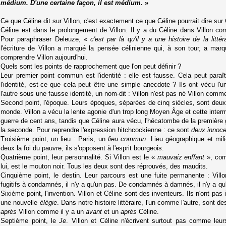
médium. D'une certaine façon, il est médium
. »
Ce que Céline dit sur Villon, c'est exactement ce que Céline pourrait dire sur 
Céline est dans le prolongement de Villon. Il y a du Céline dans Villon co
Pour paraphraser Deleuze, «
c'est par là qu'il y a une histoire de la littér
l'écriture de Villon a marqué la pensée célinienne qui, à son tour, a marq
comprendre Villon aujourd'hui.
Quels sont les points de rapprochement que l'on peut définir ?
Leur premier point commun est l'identité : elle est fausse. Cela peut para
l'identité, est-ce que cela peut être une simple anecdote ? Ils ont vécu l'un
l'autre sous une fausse identité, un nom-dit : Villon n'est pas né Villon comm
Second point, l'époque. Leurs époques, séparées de cinq siècles, sont deux 
monde. Villon a vécu la lente agonie d'un trop long Moyen Âge et cette inter
guerre de cent ans, tandis que Céline aura vécu, l'hécatombe de la première
la seconde. Pour reprendre l'expression hitchcockienne : ce sont
deux innoc
Troisième point, un lieu : Paris, un
lieu commun
. Lieu géographique et mili
deux la foi du pauvre, ils s'opposent à l'esprit bourgeois.
Quatrième point, leur personnalité. Si Villon est le «
mauvaiz enffant
», comm
lui, est le mouton noir. Tous les deux sont des réprouvés, des maudits.
Cinquième point, le destin. Leur parcours est une fuite permanente : Villo
fugitifs à condamnés, il n'y a qu'un pas. De condamnés à damnés, il n'y a qu'u
Sixième point, l'invention. Villon et Céline sont des inventeurs. Ils n'ont pas 
une nouvelle
élégie
. Dans notre histoire littéraire, l'un comme l'autre, sont d
après
Villon comme il y a un
avant
et un
après
Céline.
Septième point, le
Je
. Villon et Céline n'écrivent surtout pas comme leur