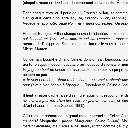
(chapelle rasée en 1854 lors du percement de la rue des Écoles).
Dans chaque texte où il parle de lui, François Villon, se nomme 
L'an quatre cens cinquante six, Je, Françoy Villon, escollier
Vegece le racompte, Sage Rommain, grant conseilliez, Ou au
Pourtant François Villon change souvent d'identités, selon les c
est licencié en 1452. Et le nom inscrit est Dominus Francis
meurtre de Philippe de Sermoise, il est interpellé sous le nom d
Michel Mouton.
Concernant Louis-Ferdinand Céline, dont on sait beaucoup plu
trente lorsque, médecin vacataire au nouveau dispensaire muni
Voyage au bout de la nuit
, il n'ose pas le faire sous sa propre 
célèbre un jour :
«
Je suis parti dans l'écriture des livres sans vouloir obtenir 
dont j'avais bien besoin à l'époque
. » (Interview de Céline à
Lect
Il tient à rester caché, à se dissimuler sous un pseudonyme, da
ne viendra pas me chercher sous un prénom féminin, et puis vo
d'Arribehaude, et Jean Guenot, 1960).
Céline est le prénom de sa grand-mère maternelle : Céline Guillo
en réalité Marguerite... (
Marie, Marguerite, Céline Guillou
). Mai
c'était Ferdinand, ma mère Céline. Alors j'ai dit : comme ça, il y